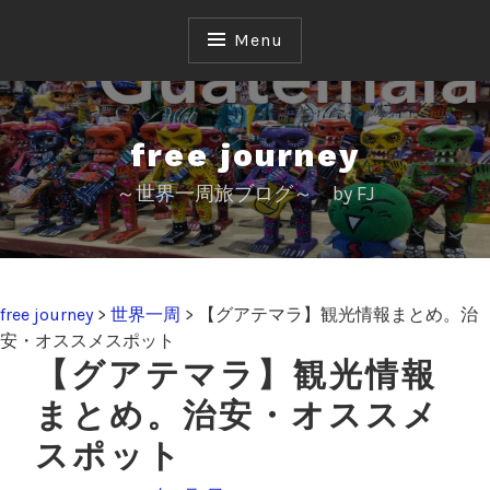
S
k
Menu
i
p
t
o
free journey
c
～世界一周旅ブログ～ by FJ
o
n
t
e
n
free journey
>
世界一周
>
【グアテマラ】観光情報まとめ。治
t
安・オススメスポット
【グアテマラ】観光情報
まとめ。治安・オススメ
スポット