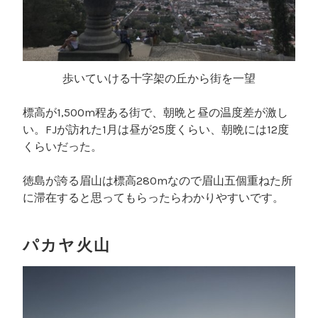
歩いていける十字架の丘から街を一望
標高が1,500m程ある街で、朝晩と昼の温度差が激し
い。FJが訪れた1月は昼が25度くらい、朝晩には12度
くらいだった。
徳島が誇る眉山は標高280mなので眉山五個重ねた所
に滞在すると思ってもらったらわかりやすいです。
パカヤ火山