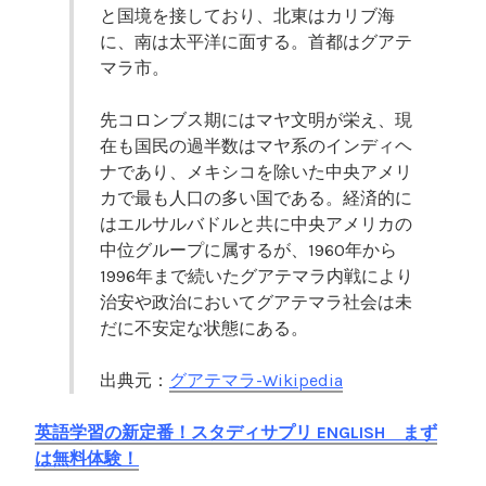
と国境を接しており、北東はカリブ海
に、南は太平洋に面する。首都はグアテ
マラ市。
先コロンブス期にはマヤ文明が栄え、現
在も国民の過半数はマヤ系のインディヘ
ナであり、メキシコを除いた中央アメリ
カで最も人口の多い国である。経済的に
はエルサルバドルと共に中央アメリカの
中位グループに属するが、1960年から
1996年まで続いたグアテマラ内戦により
治安や政治においてグアテマラ社会は未
だに不安定な状態にある。
出典元：
グアテマラ-Wikipedia
英語学習の新定番！スタディサプリ ENGLISH まず
は無料体験！