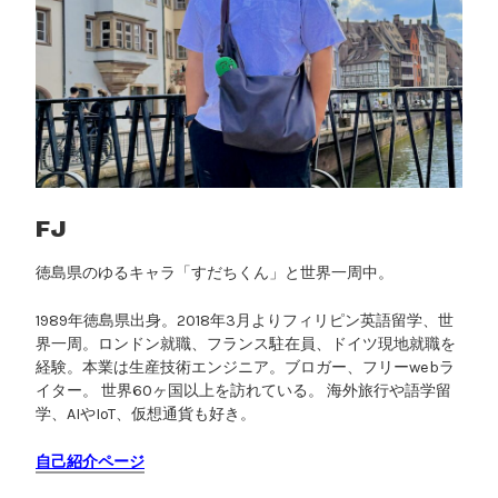
で
安
心
転
職
！
お
す
す
FJ
め
徳島県のゆるキャラ「すだちくん」と世界一周中。
の
エ
1989年徳島県出身。2018年3月よりフィリピン英語留学、世
ー
界一周。ロンドン就職、フランス駐在員、ドイツ現地就職を
ジ
経験。本業は生産技術エンジニア。ブロガー、フリーwebラ
ェ
イター。 世界60ヶ国以上を訪れている。 海外旅行や語学留
ン
学、AIやIoT、仮想通貨も好き。
ト
自己紹介ページ
を
紹