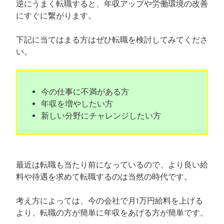
ホ
逆にうまく転職すると、年収アップや労働環境の改善
リ
にすぐに繋がります。
・
海
下記に当てはまる方はぜひ転職を検討してみてくださ
外
い。
勤
務
や
今の仕事に不満がある方
駐
年収を増やしたい方
在
新しい分野にチャレンジしたい方
員
”
最近は転職も当たり前になっているので、より良い給
料や待遇を求めて転職するのは当然の時代です。
考え方によっては、今の会社で月1万円給料を上げる
より、転職の方が簡単に年収をあげる方が簡単です。