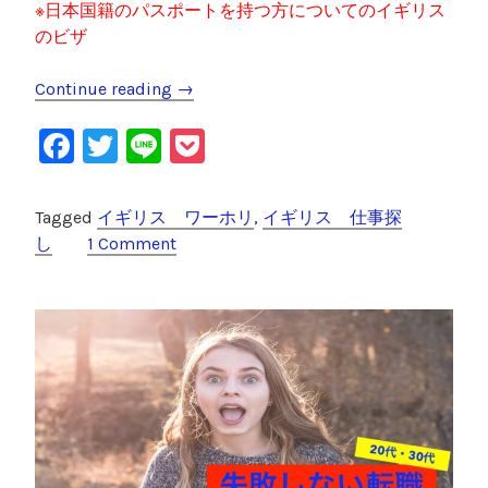
※日本国籍のパスポートを持つ方についてのイギリス
のビザ
Continue reading
“
→
【
F
T
Li
P
2
0
a
wi
n
o
2
c
tt
e
c
Tagged
イギリス ワーホリ
,
イギリス 仕事探
3
e
er
k
し
1 Comment
年
】
b
et
イ
o
ギ
o
リ
ス
k
・
ロ
ン
ド