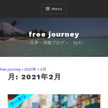
S
k
Menu
i
p
t
o
free journey
c
～世界一周旅ブログ～ by FJ
o
n
t
e
n
free journey
>
2021年
>
2月
t
月:
2021年2月