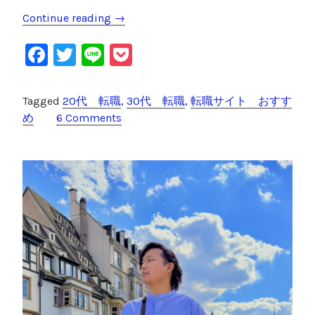
Continue reading
“
→
【
F
T
Li
P
転
職
a
wi
n
o
】
c
tt
e
c
Tagged
20代 転職
,
30代 転職
,
転職サイト おすす
3
e
er
k
め
6 Comments
0
代
b
et
で
o
も
o
転
職
k
エ
ー
ジ
ェ
ン
ト