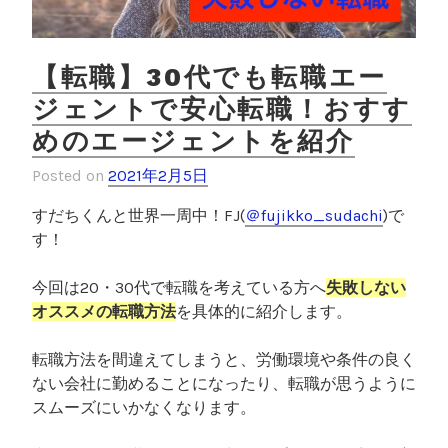
ン
で
仕
【転職】30代でも転職エー
事
ジェントで安心転職！おすす
探
めのエージェントを紹介
し
方
Posted on
2021年2月5日
法
・
すだちくんと世界一周中！
FJ
(
＠fujikko_sudachi
)で
就
す！
労
ビ
今回は20・30代で転職を考えている方へ
失敗しない
ザ
オススメの転職方法
を具体的に紹介します。
解
説
転職方法を間違えてしまうと、労働環境や条件の良く
！
ない会社に勤めることになったり、転職が思うように
ワ
スムーズにいかなくなります。
ー