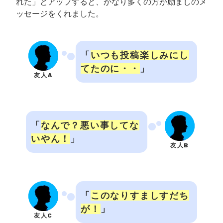
れた」とアップすると、かなり多くの方が励ましのメ
ッセージをくれました。
「
いつも投稿楽しみにし
てたのに・・
」
友人A
「
なんで？悪い事してな
いやん！
」
友人B
「
このなりすましすだち
が！
」
友人C