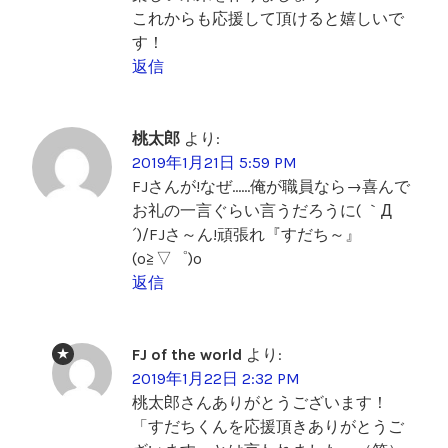
これからも応援して頂けると嬉しいで
す！
返信
桃太郎
より:
2019年1月21日 5:59 PM
FJさんが!なぜ……俺が職員なら→喜んで
お礼の一言ぐらい言うだろうに( ｀Д
´)/FJさ～ん!頑張れ『すだち～』
(o≧▽゜)o
返信
FJ of the world
より:
2019年1月22日 2:32 PM
桃太郎さんありがとうございます！
「すだちくんを応援頂きありがとうご