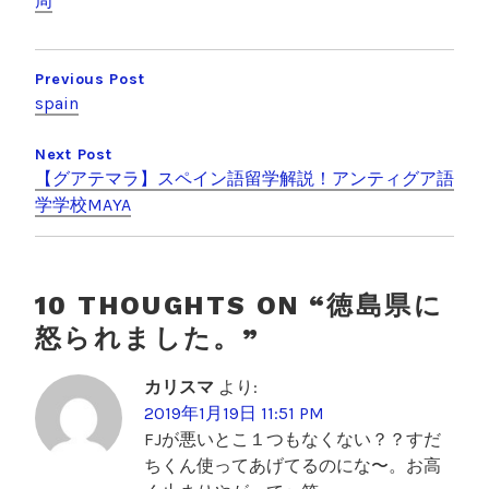
e
er
k
周
b
et
投
o
稿
Previous Post
o
spain
ナ
k
ビ
Next Post
【グアテマラ】スペイン語留学解説！アンティグア語
ゲ
学学校MAYA
ー
シ
ョ
10 THOUGHTS ON “
徳島県に
ン
怒られました。
”
カリスマ
より:
2019年1月19日 11:51 PM
FJが悪いとこ１つもなくない？？すだ
ちくん使ってあげてるのにな〜。お高