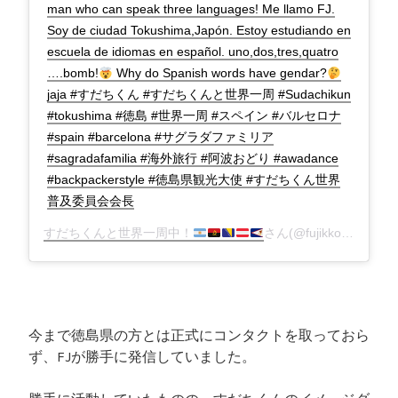
man who can speak three languages! Me llamo FJ.
Soy de ciudad Tokushima,Japón. Estoy estudiando en
escuela de idiomas en español. uno,dos,tres,quatro
….bomb!
Why do Spanish words have gendar?
jaja #すだちくん #すだちくんと世界一周 #Sudachikun
#tokushima #徳島 #世界一周 #スペイン #バルセロナ
#spain #barcelona #サグラダファミリア
#sagradafamilia #海外旅行 #阿波おどり #awadance
#backpackerstyle #徳島県観光大使 #すだちくん世界
普及委員会会長
すだちくんと世界一周中！
さん(@fujikko_sudachi)がシェアした投稿 –
今まで徳島県の方とは正式にコンタクトを取っておら
ず、FJが勝手に発信していました。