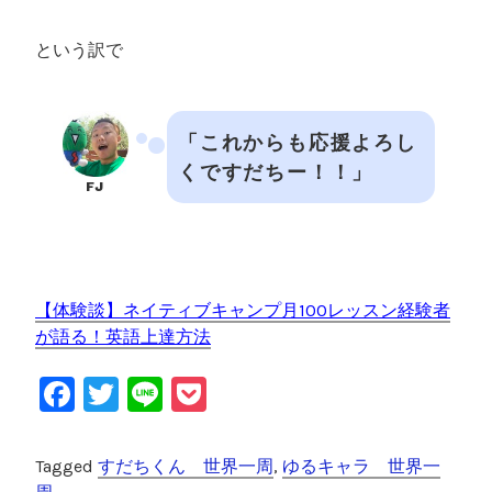
という訳で
「これからも応援よろし
くですだちー！！」
FJ
【体験談】ネイティブキャンプ月100レッスン経験者
が語る！英語上達方法
F
T
Li
P
a
wi
n
o
c
tt
e
c
Tagged
すだちくん 世界一周
,
ゆるキャラ 世界一