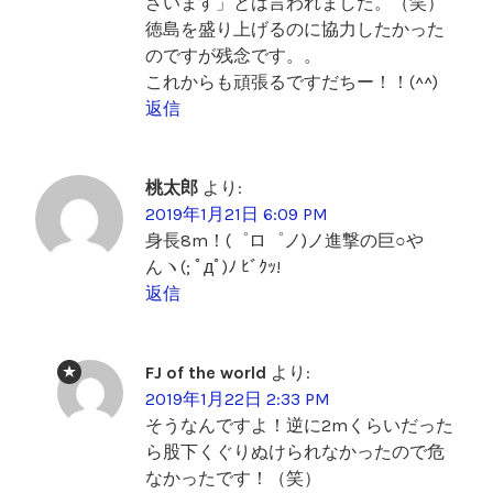
ざいます」とは言われました。（笑）
徳島を盛り上げるのに協力したかった
のですが残念です。。
これからも頑張るですだちー！！(^^)
返信
桃太郎
より:
2019年1月21日 6:09 PM
身長8m！(゜ロ゜ノ)ノ進撃の巨○や
んヽ(; ﾟдﾟ)ﾉ ﾋﾞｸｯ!
返信
FJ of the world
より:
2019年1月22日 2:33 PM
そうなんですよ！逆に2mくらいだった
ら股下くぐりぬけられなかったので危
なかったです！（笑）