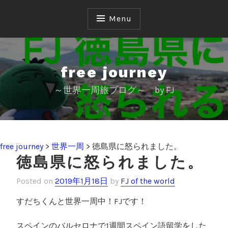
S
k
Menu
i
p
t
o
free journey
c
～世界一周旅ブログ～ by FJ
o
n
t
e
n
free journey
>
世界一周
>
徳島県に怒られました。
t
徳島県に怒られました。
Posted on
2019年1月18日
by
FJ of the world
すだちくんと世界一周中！FJです！
スペインのバルセロナで1週間スペイン語留学をした