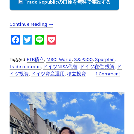
Trade Republicの口座を無料で開設する
Continue reading
“
→
T
F
T
Li
P
r
a
a
wi
n
o
d
c
tt
e
c
Tagged
ETF積立
,
MSCI World
,
S&P500
,
Sparplan
,
e
e
er
k
trade republic
,
ドイツNISA代替
,
ドイツ在住 投資
,
ド
R
イツ投資
,
ドイツ資産運用
,
積立投資
1 Comment
e
b
et
p
o
u
o
b
l
k
i
c
積
立