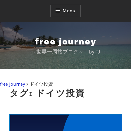
S
k
Menu
i
p
t
o
free journey
c
～世界一周旅ブログ～ by FJ
o
n
t
e
n
free journey
>
ドイツ投資
t
タグ:
ドイツ投資