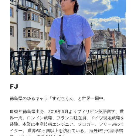
投
資
｜
ド
イ
ツ
で
E
T
F
を
始
FJ
め
徳島県のゆるキャラ「すだちくん」と世界一周中。
る
ガ
1989年徳島県出身。2018年3月よりフィリピン英語留学、世
イ
界一周。ロンドン就職、フランス駐在員、ドイツ現地就職を
ド
経験。本業は生産技術エンジニア。ブロガー、フリーwebラ
”
イター。 世界60ヶ国以上を訪れている。 海外旅行や語学留