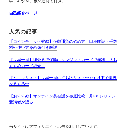
学、AIやIoT、仮想通貨も好き。
自己紹介ページ
人気の記事
【コインチェック登録】仮想通貨の始め方！口座開設・手数
料や使い方を画像付き解説
【世界一周】海外旅行保険はクレジットカードで無料！？お
すすめカード紹介！
【ミニマリスト】世界一周の持ち物リスト〜7KG以下で世界
を旅する〜
【おすすめ】オンライン英会話を徹底比較！月100レッスン
受講者が語る！
当サイトはアフィリエイト広告を利用しています。