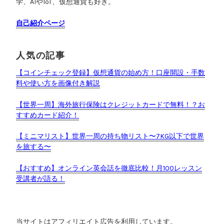
学、AIやIoT、仮想通貨も好き。
自己紹介ページ
人気の記事
【コインチェック登録】仮想通貨の始め方！口座開設・手数
料や使い方を画像付き解説
【世界一周】海外旅行保険はクレジットカードで無料！？お
すすめカード紹介！
【ミニマリスト】世界一周の持ち物リスト〜7KG以下で世界
を旅する〜
【おすすめ】オンライン英会話を徹底比較！月100レッスン
受講者が語る！
当サイトはアフィリエイト広告を利用しています。