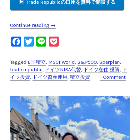
Trade Republicの口座を無料で開設する
Continue reading
“
→
T
F
T
Li
P
r
a
a
wi
n
o
d
c
tt
e
c
Tagged
ETF積立
,
MSCI World
,
S&P500
,
Sparplan
,
e
e
er
k
trade republic
,
ドイツNISA代替
,
ドイツ在住 投資
,
ド
R
イツ投資
,
ドイツ資産運用
,
積立投資
1 Comment
e
b
et
p
o
u
o
b
l
k
i
c
積
立