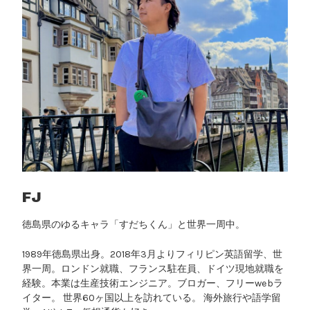
投
資
｜
ド
イ
ツ
で
E
T
F
を
始
FJ
め
徳島県のゆるキャラ「すだちくん」と世界一周中。
る
ガ
1989年徳島県出身。2018年3月よりフィリピン英語留学、世
イ
界一周。ロンドン就職、フランス駐在員、ドイツ現地就職を
ド
経験。本業は生産技術エンジニア。ブロガー、フリーwebラ
”
イター。 世界60ヶ国以上を訪れている。 海外旅行や語学留