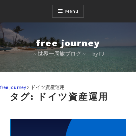
S
k
Menu
i
p
t
o
free journey
c
～世界一周旅ブログ～ by FJ
o
n
t
e
n
free journey
>
ドイツ資産運用
t
タグ:
ドイツ資産運用