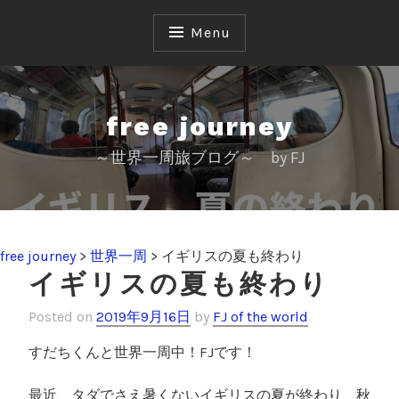
S
k
Menu
i
p
t
o
free journey
c
～世界一周旅ブログ～ by FJ
o
n
t
e
n
free journey
>
世界一周
>
イギリスの夏も終わり
t
イギリスの夏も終わり
Posted on
2019年9月16日
by
FJ of the world
すだちくんと世界一周中！FJです！
最近、タダでさえ暑くないイギリスの夏が終わり、秋