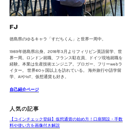
FJ
徳島県のゆるキャラ「すだちくん」と世界一周中。
1989年徳島県出身。2018年3月よりフィリピン英語留学、世
界一周。ロンドン就職、フランス駐在員、ドイツ現地就職を
経験。本業は生産技術エンジニア。ブロガー、フリーwebラ
イター。 世界60ヶ国以上を訪れている。 海外旅行や語学留
学、AIやIoT、仮想通貨も好き。
自己紹介ページ
人気の記事
【コインチェック登録】仮想通貨の始め方！口座開設・手数
料や使い方を画像付き解説