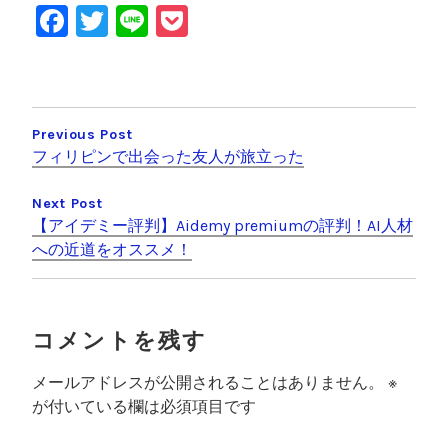
F
T
Li
P
a
wi
n
o
c
tt
e
c
投
e
er
k
稿
Previous Post
b
et
フィリピンで出会った友人が旅立った
ナ
o
ビ
o
Next Post
【アイデミー評判】Aidemy premiumの評判！AI人材
ゲ
k
への近道をオススメ！
ー
シ
ョ
コメントを残す
ン
メールアドレスが公開されることはありません。
※
が付いている欄は必須項目です