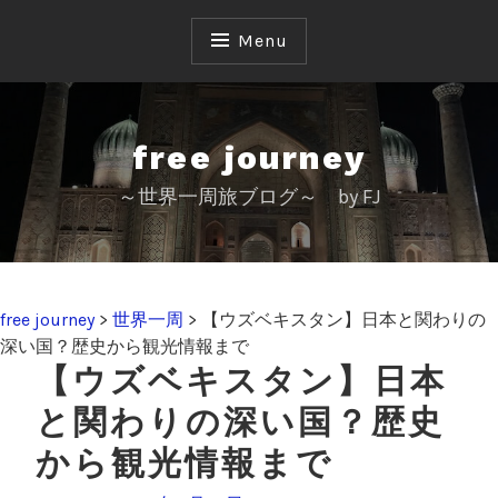
S
k
Menu
i
p
t
o
free journey
c
～世界一周旅ブログ～ by FJ
o
n
t
e
n
free journey
>
世界一周
>
【ウズベキスタン】日本と関わりの
t
深い国？歴史から観光情報まで
【ウズベキスタン】日本
と関わりの深い国？歴史
から観光情報まで