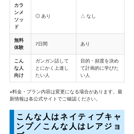
カラ
ンメ
◎ あり
△ なし
ソッ
ド
無料
7日間
あり
体験
こん
ガンガン話して
目的・頻度を決め
な人
とにかく上達し
て計画的に学びた
向け
たい人
い人
※料金・プラン内容は変更になる場合があります。最
新情報は各公式サイトでご確認ください。
こんな人はネイティブキャ
ンプ／こんな人はレアジョ