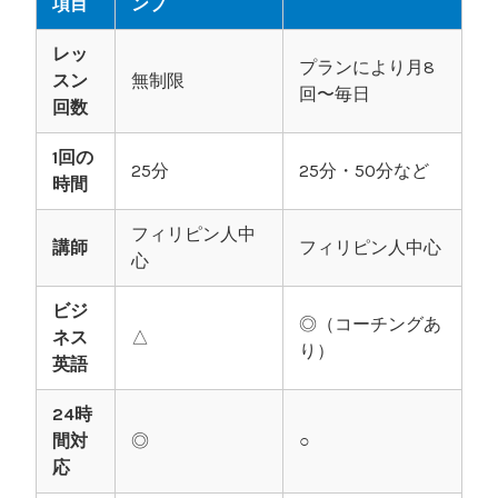
項目
ンプ
レッ
プランにより月8
スン
無制限
回〜毎日
回数
1回の
25分
25分・50分など
時間
フィリピン人中
講師
フィリピン人中心
心
ビジ
◎（コーチングあ
ネス
△
り）
英語
24時
間対
◎
○
応