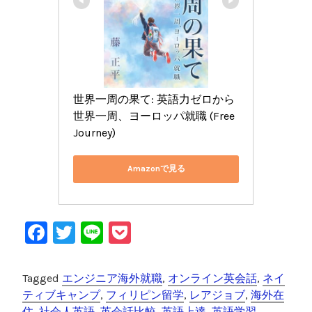
世界一周の果て: 英語力ゼロから
世界一周、ヨーロッパ就職 (Free 
Journey)
Amazonで見る
F
T
Li
P
a
wi
n
o
c
tt
e
c
Tagged
エンジニア海外就職
,
オンライン英会話
,
ネイ
e
er
k
ティブキャンプ
,
フィリピン留学
,
レアジョブ
,
海外在
住
,
社会人英語
,
英会話比較
,
英語上達
,
英語学習