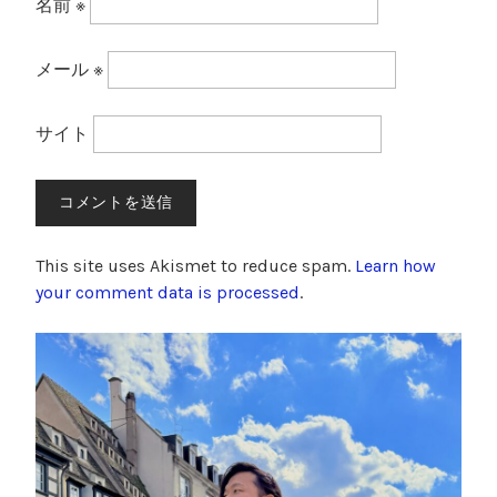
名前
※
メール
※
サイト
This site uses Akismet to reduce spam.
Learn how
your comment data is processed
.