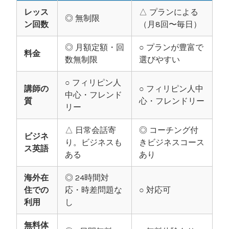
レッス
△ プランによる
◎ 無制限
ン回数
（月8回〜毎日）
◎ 月額定額・回
○ プランが豊富で
料金
数無制限
選びやすい
○ フィリピン人
講師の
○ フィリピン人中
中心・フレンド
質
心・フレンドリー
リー
△ 日常会話寄
◎ コーチング付
ビジネ
り。ビジネスも
きビジネスコース
ス英語
ある
あり
海外在
◎ 24時間対
住での
応・時差問題な
○ 対応可
利用
し
無料体