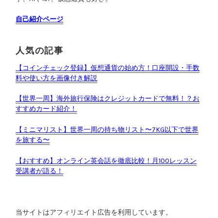
自己紹介ページ
人気の記事
【コインチェック登録】仮想通貨の始め方！口座開設・手数
料や使い方を画像付き解説
【世界一周】海外旅行保険はクレジットカードで無料！？お
すすめカード紹介！
【ミニマリスト】世界一周の持ち物リスト〜7KG以下で世界
を旅する〜
【おすすめ】オンライン英会話を徹底比較！月100レッスン
受講者が語る！
当サイトはアフィリエイト広告を利用しています。