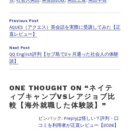
b
et
o
投
o
稿
Previous Post
AQUES（アクエス）英会話を実際に受講してみた【正
k
ナ
直レビュー】
ビ
Next Post
ゲ
QQ English評判【セブ島で2ヶ月通った社会人の体験
ー
談】
シ
ョ
ン
ONE THOUGHT ON “
ネイテ
ィブキャンプVSレアジョブ比
較【海外就職した体験談】
”
ピンバック:
Preplyは怪しい？評判・口
コミを利用者が正直レビュー【2026】