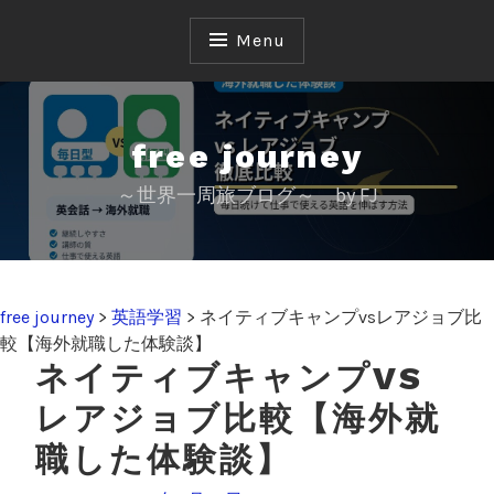
S
k
Menu
i
p
t
o
free journey
c
～世界一周旅ブログ～ by FJ
o
n
t
e
n
free journey
>
英語学習
>
ネイティブキャンプvsレアジョブ比
t
較【海外就職した体験談】
ネイティブキャンプVS
レアジョブ比較【海外就
職した体験談】