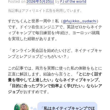
Posted on
2026年5月25日
by
FJ of the world
当記事はアフィリエイト広告を利用しています。
すだちくんと世界一周中！私（
@fujikko_sudachi
）
です。ドイツ在住エンジニアで、英語ゼロからネイテ
ィブキャンプで毎日練習を1年続け、ヨーロッパ就職
を実現した経験があります。
「オンライン英会話を始めたいけど、ネイティブキャ
ンプとレアジョブどっちがいい？」
この記事では、両方を実際に使った私の体験をもとに
正直に解説します。結論から言うと、
「とにかく話す
量を増やして上達したい」ならネイティブキャンプ、
「目的に合ったプランで効率よく学びたい」ならレア
ジョブ
がおすすめです。
「
私はネイティブキャンプでほ