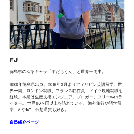
FJ
徳島県のゆるキャラ「すだちくん」と世界一周中。
1989年徳島県出身。2018年3月よりフィリピン英語留学、世
界一周。ロンドン就職、フランス駐在員、ドイツ現地就職を
経験。本業は生産技術エンジニア。ブロガー、フリーwebラ
イター。 世界60ヶ国以上を訪れている。 海外旅行や語学留
学、AIやIoT、仮想通貨も好き。
自己紹介ページ