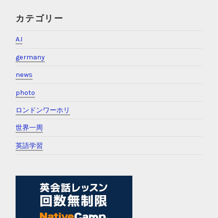
ジョージア滞在ガイド｜物価・治安・保険義務化を実体験で
解説
世界一周の費用と準備｜1年200万円のリアルな実体験ガイド
フィリピン留学完全ガイド｜セブ島3ヶ月の費用と学校選び
海外就職におすすめの転職サービス5選｜実体験で正直比較
海外駐在員になるには｜パリ駐在1年の実体験と求人の探し方
カテゴリー
A.I
germany
news
photo