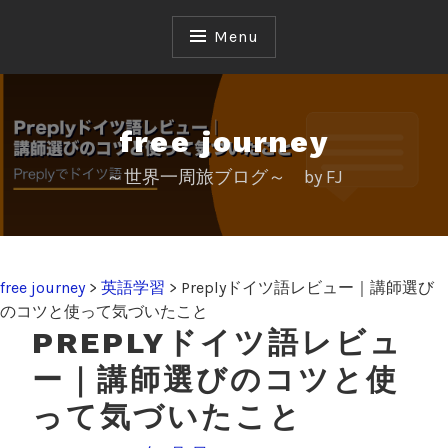
S
k
Menu
i
p
t
o
free journey
c
～世界一周旅ブログ～ by FJ
o
n
t
e
n
free journey
>
英語学習
>
Preplyドイツ語レビュー｜講師選び
t
のコツと使って気づいたこと
PREPLYドイツ語レビュ
ー｜講師選びのコツと使
って気づいたこと