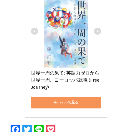
世界一周の果て: 英語力ゼロから
世界一周、ヨーロッパ就職 (Free 
Journey)
Amazonで見る
F
T
Li
P