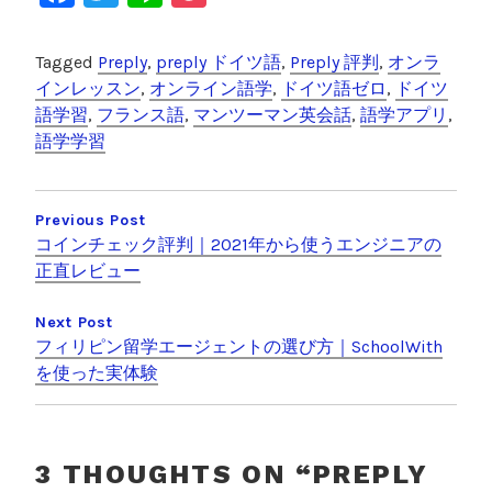
a
wi
n
o
c
tt
e
c
Tagged
Preply
,
preply ドイツ語
,
Preply 評判
,
オンラ
e
er
k
インレッスン
,
オンライン語学
,
ドイツ語ゼロ
,
ドイツ
語学習
,
フランス語
,
マンツーマン英会話
,
語学アプリ
,
b
et
語学学習
o
投
o
稿
Previous Post
k
コインチェック評判｜2021年から使うエンジニアの
ナ
正直レビュー
ビ
Next Post
ゲ
フィリピン留学エージェントの選び方｜SchoolWith
ー
を使った実体験
シ
ョ
ン
3 THOUGHTS ON “
PREPLY