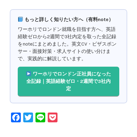
もっと詳しく知りたい方へ（有料note）
ワーホリでロンドン就職を目指す方へ、英語
経験ゼロから2週間で3社内定を取った全記録
をnoteにまとめました。英文CV・ビザスポン
サー・面接対策・求人サイトの使い分けま
で、実践的に解説しています。
ワーホリでロンドン正社員になった
全記録｜英語経験ゼロ・2週間で3社内
定
F
T
Li
P
a
wi
n
o
c
tt
e
c