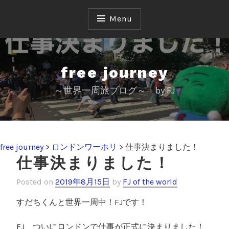
S
k
Menu
i
p
t
o
free journey
c
～世界一周旅ブログ～ by FJ
o
n
t
e
n
free journey
>
ロンドンワーホリ
>
仕事決まりました！
t
仕事決まりました！
Posted on
2019年8月15日
by
FJ of the world
すだちくんと世界一周中！FJです！
FJ、ついにロンドンで仕事が正式に決まりました！