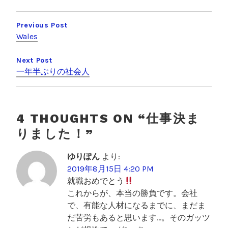
投
e
er
k
稿
Previous Post
b
et
Wales
ナ
o
ビ
o
Next Post
一年半ぶりの社会人
ゲ
k
ー
シ
4 THOUGHTS ON “
仕事決ま
ョ
りました！
”
ン
ゆりぽん
より:
2019年8月15日 4:20 PM
就職おめでとう
これからが、本当の勝負です。会社
で、有能な人材になるまでに、まだま
だ苦労もあると思います…。そのガッツ