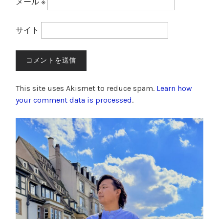
メール
※
サイト
This site uses Akismet to reduce spam.
Learn how
your comment data is processed
.