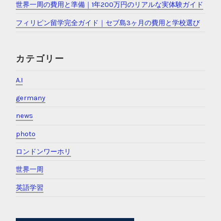
最近の投稿
英語が話せるようになる方法｜毎日3時間・半年で話せた実
体験
海外移住の手続き完全ガイド｜住民票・保険・年金・カード
の順番
ジョージア滞在ガイド｜物価・治安・保険義務化を実体験で
解説
世界一周の費用と準備｜1年200万円のリアルな実体験ガイド
フィリピン留学完全ガイド｜セブ島3ヶ月の費用と学校選び
カテゴリー
A.I
germany