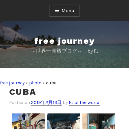
Menu
free journey
～世界一周旅ブログ～ by FJ
free journey
>
photo
>
cuba
CUBA
Posted on
2019年2月13日
by
FJ of the world