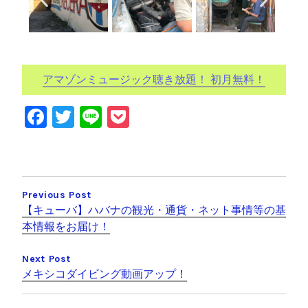
アマゾンミュージック聴き放題！ 初月無料！
F
T
Li
P
a
wi
n
o
c
tt
e
c
e
er
k
Previous Post
b
et
【キューバ】ハバナの観光・通貨・ネット事情等の基
o
本情報をお届け！
o
Next Post
k
メキシコダイビング動画アップ！