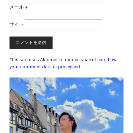
メール
※
サイト
This site uses Akismet to reduce spam.
Learn how
your comment data is processed
.