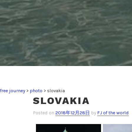
free journey
>
photo
>
slovakia
SLOVAKIA
Posted on
2018年12月28日
by
FJ of the world