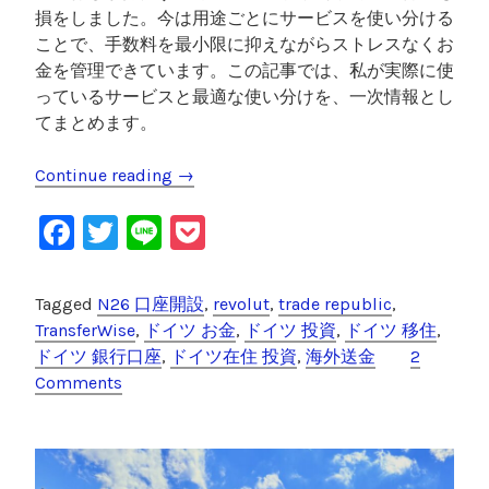
損をしました。今は用途ごとにサービスを使い分ける
ことで、手数料を最小限に抑えながらストレスなくお
金を管理できています。この記事では、私が実際に使
っているサービスと最適な使い分けを、一次情報とし
てまとめます。
Continue reading
“
→
ド
F
T
Li
P
イ
ツ
a
wi
n
o
在
c
tt
e
c
Tagged
N26 口座開設
,
revolut
,
trade republic
,
住
e
er
k
TransferWise
,
ドイツ お金
,
ドイツ 投資
,
ドイツ 移住
,
の
ドイツ 銀行口座
,
ドイツ在住 投資
,
海外送金
2
お
b
et
Comments
金
o
管
o
理
完
k