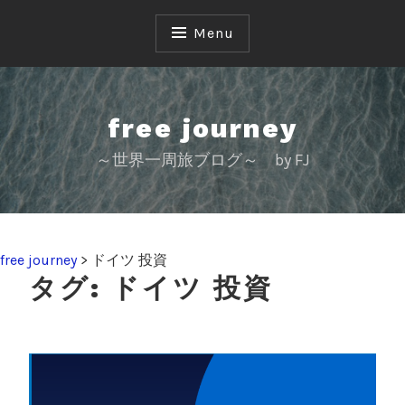
S
k
Menu
i
p
t
o
free journey
c
～世界一周旅ブログ～ by FJ
o
n
t
e
n
free journey
>
ドイツ 投資
t
タグ:
ドイツ 投資