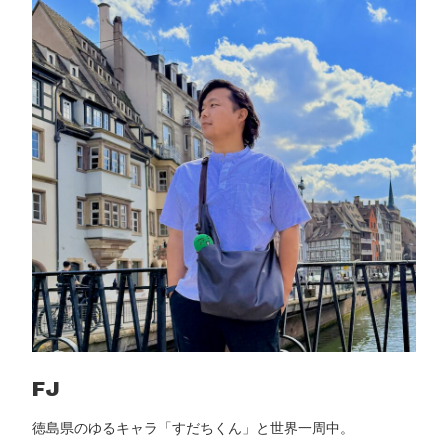
全
ガ
イ
ド
｜
銀
行
口
座
・
送
金
・
投
資
を
実
FJ
体
徳島県のゆるキャラ「すだちくん」と世界一周中。
験