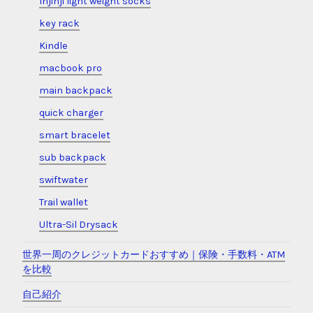
Injinji light weight socks
key rack
Kindle
macbook pro
main backpack
quick charger
smart bracelet
sub backpack
swiftwater
Trail wallet
Ultra-Sil Drysack
世界一周のクレジットカードおすすめ｜保険・手数料・ATM
を比較
自己紹介