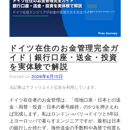
預
金
だ
け
だ
っ
た
ドイツ在住のお金管理完全ガ
私
イド｜銀行口座・送金・投資
の
を実体験で解説
資
産
Posted on
2026年6月15日
運
用
当記事はアフィリエイト広告を利用しています。
”
ドイツ在住者のお金管理は、「現地口座・日本との送
金・両替・投資・日本の番号維持」の5つを押さえれ
ば完成します。私はロンドン→パリ→ドイツと5年以
上ヨーロッパで暮らすエンジニアですが、最初は日本
の銀行しか持たず、海外送金の手数料や為替で何度も