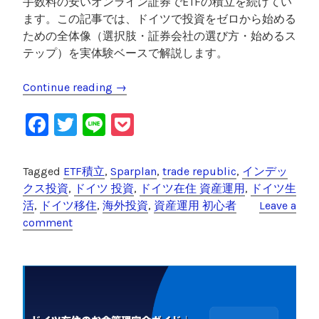
手数料の安いオンライン証券でETFの積立を続けてい
ます。この記事では、ドイツで投資をゼロから始める
ための全体像（選択肢・証券会社の選び方・始めるス
テップ）を実体験ベースで解説します。
Continue reading
“
→
ド
F
T
Li
P
イ
ツ
a
wi
n
o
在
c
tt
e
c
Tagged
ETF積立
,
Sparplan
,
trade republic
,
インデッ
住
e
er
k
クス投資
,
ドイツ 投資
,
ドイツ在住 資産運用
,
ドイツ生
の
活
,
ドイツ移住
,
海外投資
,
資産運用 初心者
Leave a
投
b
et
comment
資
o
の
o
始
め
k
方
｜