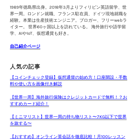
で
1989年徳島県出身。2018年3月よりフィリピン英語留学、世
解
界一周。ロンドン就職、フランス駐在員、ドイツ現地就職を
説
経験。本業は生産技術エンジニア。ブロガー、フリーwebラ
”
イター。 世界60ヶ国以上を訪れている。 海外旅行や語学留
学、AIやIoT、仮想通貨も好き。
自己紹介ページ
人気の記事
【コインチェック登録】仮想通貨の始め方！口座開設・手数
料や使い方を画像付き解説
【世界一周】海外旅行保険はクレジットカードで無料！？お
すすめカード紹介！
【ミニマリスト】世界一周の持ち物リスト〜7KG以下で世界
を旅する〜
【おすすめ】オンライン英会話を徹底比較！月100レッスン