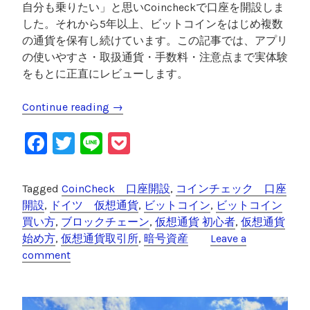
自分も乗りたい」と思いCoincheckで口座を開設しま
した。それから5年以上、ビットコインをはじめ複数
の通貨を保有し続けています。この記事では、アプリ
の使いやすさ・取扱通貨・手数料・注意点まで実体験
をもとに正直にレビューします。
Continue reading
“
→
コ
F
T
Li
P
イ
ン
a
wi
n
o
チ
c
tt
e
c
Tagged
CoinCheck 口座開設
,
コインチェック 口座
ェ
e
er
k
開設
,
ドイツ 仮想通貨
,
ビットコイン
,
ビットコイン
ッ
買い方
,
ブロックチェーン
,
仮想通貨 初心者
,
仮想通貨
ク
b
et
始め方
,
仮想通貨取引所
,
暗号資産
Leave a
評
o
comment
判
o
｜
2
k
0