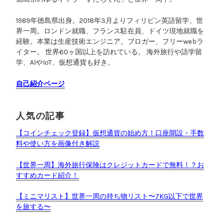
ー
”
1989年徳島県出身。2018年3月よりフィリピン英語留学、世
界一周。ロンドン就職、フランス駐在員、ドイツ現地就職を
経験。本業は生産技術エンジニア。ブロガー、フリーwebラ
イター。 世界60ヶ国以上を訪れている。 海外旅行や語学留
学、AIやIoT、仮想通貨も好き。
自己紹介ページ
人気の記事
【コインチェック登録】仮想通貨の始め方！口座開設・手数
料や使い方を画像付き解説
【世界一周】海外旅行保険はクレジットカードで無料！？お
すすめカード紹介！
【ミニマリスト】世界一周の持ち物リスト〜7KG以下で世界
を旅する〜