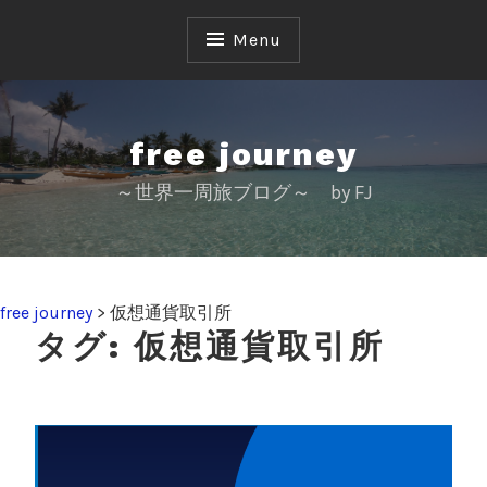
S
k
Menu
i
p
t
o
free journey
c
～世界一周旅ブログ～ by FJ
o
n
t
e
n
free journey
>
仮想通貨取引所
t
タグ:
仮想通貨取引所