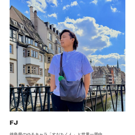
2
1
年
か
ら
使
う
エ
ン
ジ
ニ
ア
の
正
直
レ
ビ
FJ
ュ
徳島県のゆるキャラ「すだちくん」と世界一周中。