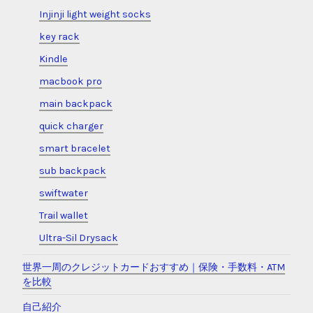
Injinji light weight socks
key rack
Kindle
macbook pro
main backpack
quick charger
smart bracelet
sub backpack
swiftwater
Trail wallet
Ultra-Sil Drysack
世界一周のクレジットカードおすすめ｜保険・手数料・ATM
を比較
自己紹介