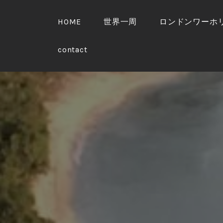
S
k
HOME
世界一周
ロンドンワーホ
i
p
contact
t
o
c
o
n
t
e
n
t