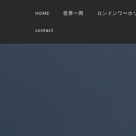
S
k
HOME
世界一周
ロンドンワーホ
i
p
contact
t
o
c
o
n
t
e
n
t