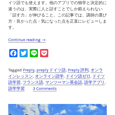
イツ語でも使えます。他のアプリでの独学と決定的に
違うのは、実際に人と話すことでしか鍛えられない
「話す力」が伸びること。この記事では、講師の選び
方・良かった点・気になった点を正直にレビューしま
す。
Continue reading
“
→
P
F
T
Li
P
r
e
a
wi
n
o
p
c
tt
e
c
Tagged
Preply
,
preply ドイツ語
,
Preply 評判
,
オンラ
l
e
er
k
インレッスン
,
オンライン語学
,
ドイツ語ゼロ
,
ドイツ
y
語学習
,
フランス語
,
マンツーマン英会話
,
語学アプリ
,
ド
b
et
語学学習
3 Comments
イ
o
ツ
o
語
レ
k
ビ