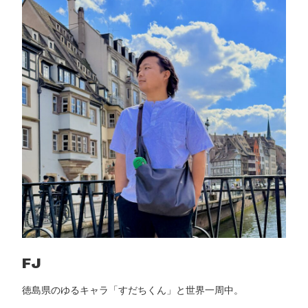
ュ
ー
｜
講
師
選
び
の
コ
ツ
と
使
っ
て
気
づ
FJ
い
徳島県のゆるキャラ「すだちくん」と世界一周中。
た