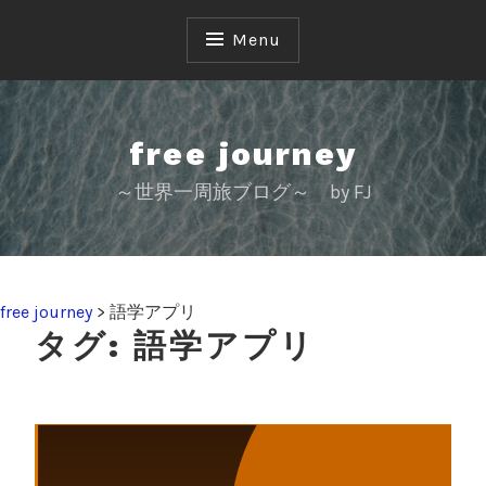
S
k
Menu
i
p
t
o
free journey
c
～世界一周旅ブログ～ by FJ
o
n
t
e
n
free journey
>
語学アプリ
t
タグ:
語学アプリ