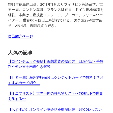
こ
1989年徳島県出身。2018年3月よりフィリピン英語留学、世
と
界一周。ロンドン就職、フランス駐在員、ドイツ現地就職を
”
経験。本業は生産技術エンジニア。ブロガー、フリーwebラ
イター。 世界60ヶ国以上を訪れている。 海外旅行や語学留
学、AIやIoT、仮想通貨も好き。
自己紹介ページ
人気の記事
【コインチェック登録】仮想通貨の始め方！口座開設・手数
料や使い方を画像付き解説
【世界一周】海外旅行保険はクレジットカードで無料！？お
すすめカード紹介！
【ミニマリスト】世界一周の持ち物リスト〜7KG以下で世界
を旅する〜
【おすすめ】オンライン英会話を徹底比較！月100レッスン