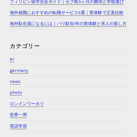
フィリピン留学完全ガイド｜セブ島3ヶ月の費用と学校選び
海外就職におすすめの転職サービス5選｜実体験で正直比較
海外駐在員になるには｜パリ駐在1年の実体験と求人の探し方
カテゴリー
A.I
germany
news
photo
ロンドンワーホリ
世界一周
英語学習