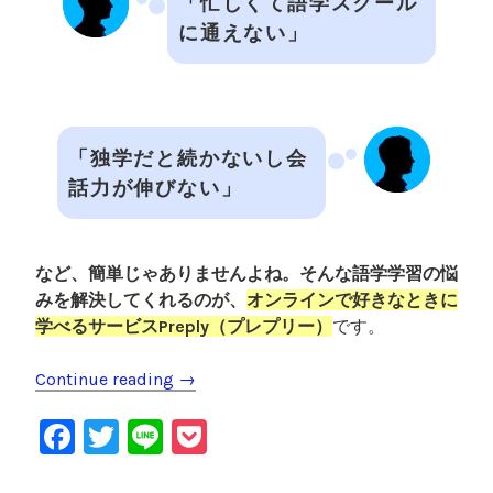
「忙しくて語学スクール
に通えない」
「独学だと続かないし会
話力が伸びない」
など、簡単じゃありませんよね。そんな語学学習の悩
みを解決してくれるのが、
オンラインで好きなときに
学べるサービスPreply（プレプリー）
です。
Continue reading
“
→
P
F
T
Li
P
r
e
a
wi
n
o
p