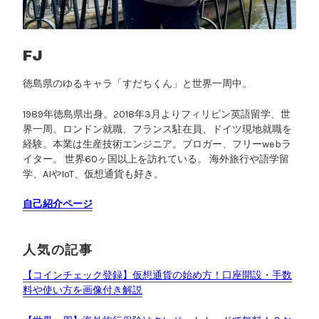
正
直
レ
ビ
FJ
ュ
徳島県のゆるキャラ「すだちくん」と世界一周中。
ー
【
1989年徳島県出身。2018年3月よりフィリピン英語留学、世
2
界一周。ロンドン就職、フランス駐在員、ドイツ現地就職を
0
経験。本業は生産技術エンジニア。ブロガー、フリーwebラ
2
イター。 世界60ヶ国以上を訪れている。 海外旅行や語学留
6
学、AIやIoT、仮想通貨も好き。
】
自己紹介ページ
”
人気の記事
【コインチェック登録】仮想通貨の始め方！口座開設・手数
料や使い方を画像付き解説