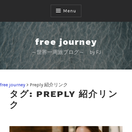
S
k
Menu
i
p
t
o
free journey
c
～世界一周旅ブログ～ by FJ
o
n
t
e
n
free journey
>
Preply 紹介リンク
t
タグ:
PREPLY 紹介リン
ク