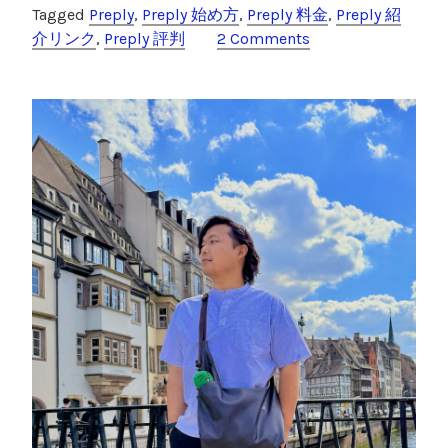
c
tt
e
c
Tagged
Preply
,
Preply 始め方
,
Preply 料金
,
Preply 紹
l
e
er
k
介リンク
,
Preply 評判
2 Comments
y
は
b
et
怪
o
し
o
い
？
k
評
判
・
口
コ
ミ
を
利
用
者
が