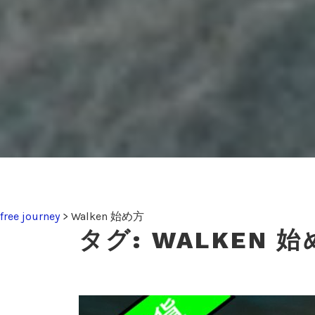
free journey
>
Walken 始め方
タグ:
WALKEN 