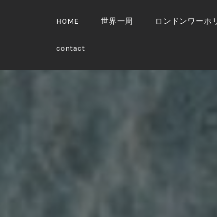
S
k
HOME
世界一周
ロンドンワーホ
i
p
contact
t
o
c
o
n
t
e
n
t