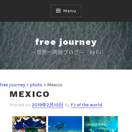
Menu
free journey
～世界一周旅ブログ～ by FJ
free journey
>
photo
>
Mexico
MEXICO
Posted on
2019年2月10日
by
FJ of the world