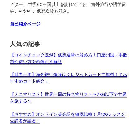
イター。 世界60ヶ国以上を訪れている。 海外旅行や語学留
学、AIやIoT、仮想通貨も好き。
自己紹介ページ
人気の記事
【コインチェック登録】仮想通貨の始め方！口座開設・手数
料や使い方を画像付き解説
【世界一周】海外旅行保険はクレジットカードで無料！？お
すすめカード紹介！
【ミニマリスト】世界一周の持ち物リスト〜7KG以下で世界
を旅する〜
【おすすめ】オンライン英会話を徹底比較！月100レッスン
受講者が語る！