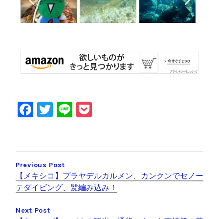
F
T
Li
P
a
wi
n
o
c
tt
e
c
e
er
k
Previous Post
b
et
【メキシコ】プラヤデルカルメン、カンクンでセノー
o
テダイビング、髪編み込み！
o
Next Post
k