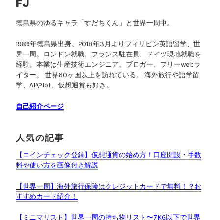
解
FJ
説
徳島県のゆるキャラ「すだちくん」と世界一周中。
”
1989年徳島県出身。2018年3月よりフィリピン英語留学、世
界一周。ロンドン就職、フランス駐在員、ドイツ現地就職を
経験。本業は生産技術エンジニア。ブロガー、フリーwebラ
イター。 世界60ヶ国以上を訪れている。 海外旅行や語学留
学、AIやIoT、仮想通貨も好き。
自己紹介ページ
人気の記事
【コインチェック登録】仮想通貨の始め方！口座開設・手数
料や使い方を画像付き解説
【世界一周】海外旅行保険はクレジットカードで無料！？お
すすめカード紹介！
【ミニマリスト】世界一周の持ち物リスト〜7KG以下で世界