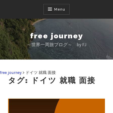
S
k
Menu
i
p
t
o
free journey
c
～世界一周旅ブログ～ by FJ
o
n
t
e
n
free journey
>
ドイツ 就職 面接
t
タグ:
ドイツ 就職 面接