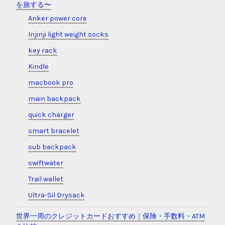
を旅する〜
Anker power core
Injinji light weight socks
key rack
Kindle
macbook pro
main backpack
quick charger
smart bracelet
sub backpack
swiftwater
Trail wallet
Ultra-Sil Drysack
世界一周のクレジットカードおすすめ｜保険・手数料・ATM