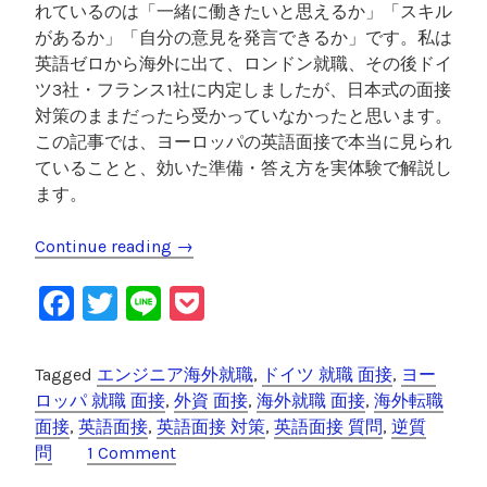
れているのは「一緒に働きたいと思えるか」「スキル
があるか」「自分の意見を発言できるか」です。私は
英語ゼロから海外に出て、ロンドン就職、その後ドイ
ツ3社・フランス1社に内定しましたが、日本式の面接
対策のままだったら受かっていなかったと思います。
この記事では、ヨーロッパの英語面接で本当に見られ
ていることと、効いた準備・答え方を実体験で解説し
ます。
Continue reading
“
→
ヨ
F
T
Li
P
ー
ロ
a
wi
n
o
ッ
c
tt
e
c
Tagged
エンジニア海外就職
,
ドイツ 就職 面接
,
ヨー
パ
e
er
k
ロッパ 就職 面接
,
外資 面接
,
海外就職 面接
,
海外転職
の
面接
,
英語面接
,
英語面接 対策
,
英語面接 質問
,
逆質
英
b
et
問
1 Comment
語
o
面