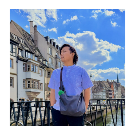
o
接
は
k
日
本
と
違
う
｜
4
社
内
定
者
が
答
え
方
を