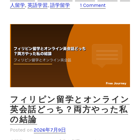
人留学
,
英語学習
,
語学留学
1 Comment
学
b
et
完
o
全
o
ガ
イ
k
ド
｜
セ
ブ
島
3
ヶ
月
フィリピン留学とオンライン
の
英会話どっち？両方やった私
費
の結論
用
と
Posted on
2026年7月9日
学