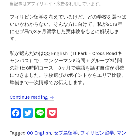
i
当記事はアフィリエイト広告を利用しています。
t
フィリピン留学を考えているけど、どの学校を選べば
h
いいかわからない。そんな方に向けて、私が2018年
を
にセブ島で3ヶ月留学した実体験をもとに解説しま
使
す。
っ
た
私が選んだのはQQ English（IT Park・Cross Roadキ
実
ャンパス）で、マンツーマン6時間＋グループ2時間
体
の計1日8時間コース。3ヶ月で英語を話す自信が明確
験
につきました。学校選びのポイントからエリア比較、
”
準備まで一次情報でお伝えします。
Continue reading
“
→
フ
F
T
Li
P
ィ
リ
a
wi
n
o
ピ
c
tt
e
c
Tagged
QQ English
,
セブ島留学
,
フィリピン留学
,
マン
ン