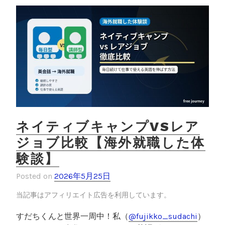
h
o
評
判
k
【
セ
ブ
島
で
2
ヶ
月
ネイティブキャンプVSレア
通
ジョブ比較【海外就職した体
っ
験談】
た
社
Posted on
2026年5月25日
会
人
当記事はアフィリエイト広告を利用しています。
の
すだちくんと世界一周中！私（
@fujikko_sudachi
）
体