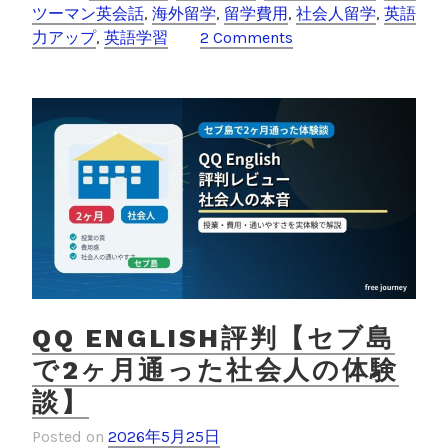
e
er
k
ツーマン英会話
,
海外留学
,
留学費用
,
社会人留学
,
英語
留
力アップ
,
英語学習
2 Comments
学
b
et
学
o
校
o
選
び
k
ガ
イ
ド
｜
セ
ブ
島
3
QQ ENGLISH評判【セブ島
ヶ
で2ヶ月通った社会人の体験
月
談】
の
実
Posted on
2026年5月25日
体