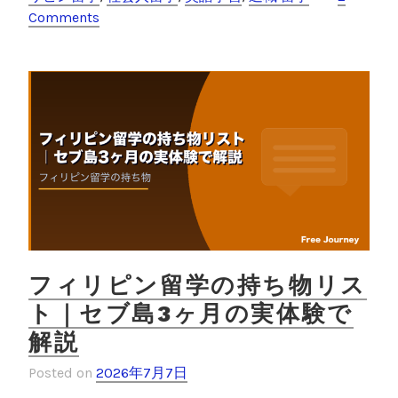
b
et
Comments
ピ
o
ン
o
留
学
k
は
遅
く
な
い
｜
仕
事
を
フィリピン留学の持ち物リス
辞
ト｜セブ島3ヶ月の実体験で
め
解説
て
行
Posted on
2026年7月7日
っ