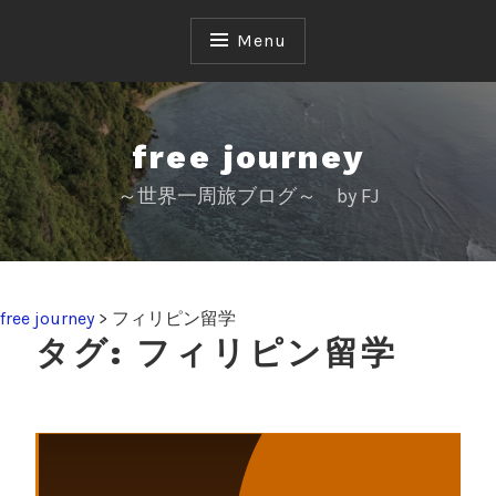
S
k
Menu
i
p
t
o
free journey
c
～世界一周旅ブログ～ by FJ
o
n
t
e
n
free journey
>
フィリピン留学
t
タグ:
フィリピン留学