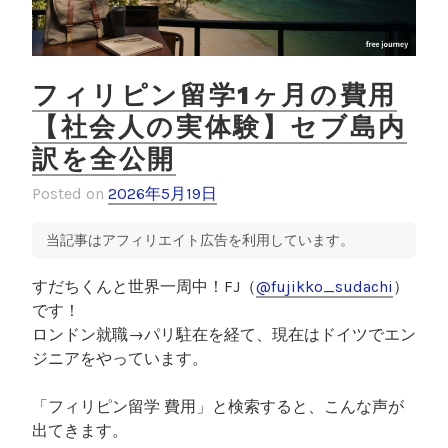
比
較
【
海
フィリピン留学1ヶ月の費用
外
【社会人の実体験】セブ島内
就
訳を全公開
職
し
Posted on
2026年5月19日
た
体
当記事はアフィリエイト広告を利用しています。
験
談
すだちくんと世界一周中！FJ（
@fujikko_sudachi
）
】
です！
”
ロンドン就職→パリ駐在を経て、現在はドイツでエン
ジニアをやっています。
「フィリピン留学 費用」と検索すると、こんな声が
出てきます。