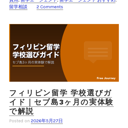
学
b
et
留学相談
2 Comments
エ
o
ー
o
ジ
ェ
k
ン
ト
の
選
び
方
｜
S
c
フィリピン留学 学校選びガ
h
イド｜セブ島3ヶ月の実体験
o
で解説
o
l
Posted on
2026年5月27日
W