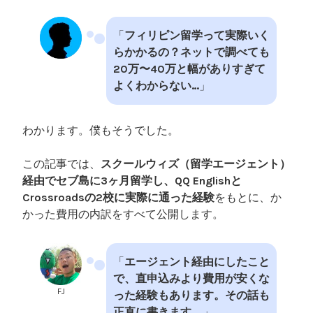
「
フィリピン留学って実際いく
らかかるの？ネットで調べても
20万〜40万と幅がありすぎて
よくわからない…
」
わかります。僕もそうでした。
この記事では、
スクールウィズ（留学エージェント）
経由でセブ島に3ヶ月留学し、QQ Englishと
Crossroadsの2校に実際に通った経験
をもとに、か
かった費用の内訳をすべて公開します。
「
エージェント経由にしたこと
で、直申込みより費用が安くな
FJ
った経験もあります。その話も
正直に書きます。
」