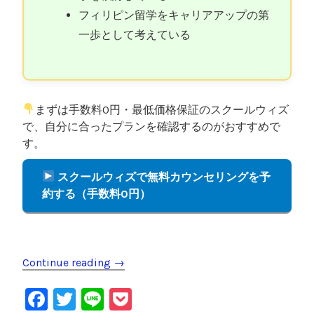
フィリピン留学をキャリアアップの第
一歩として考えている
まずは手数料0円・最低価格保証のスクールウィズ
で、自分に合ったプランを確認するのがおすすめで
す。
スクールウィズで無料カウンセリングを予
約する（手数料0円）
Continue reading
“
→
フ
F
T
Li
P
ィ
リ