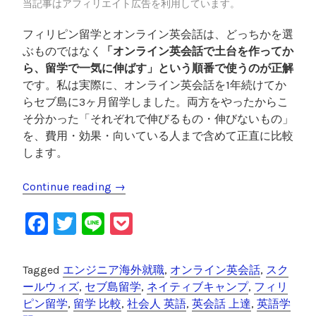
校
当記事はアフィリエイト広告を利用しています。
選
フィリピン留学とオンライン英会話は、どっちかを選
び
ぶものではなく
「オンライン英会話で土台を作ってか
”
ら、留学で一気に伸ばす」という順番で使うのが正解
です。私は実際に、オンライン英会話を1年続けてか
らセブ島に3ヶ月留学しました。両方をやったからこ
そ分かった「それぞれで伸びるもの・伸びないもの」
を、費用・効果・向いている人まで含めて正直に比較
します。
Continue reading
“
→
フ
F
T
Li
P
ィ
リ
a
wi
n
o
ピ
c
tt
e
c
Tagged
エンジニア海外就職
,
オンライン英会話
,
スク
ン
e
er
k
ールウィズ
,
セブ島留学
,
ネイティブキャンプ
,
フィリ
留
ピン留学
,
留学 比較
,
社会人 英語
,
英会話 上達
,
英語学
学
b
et