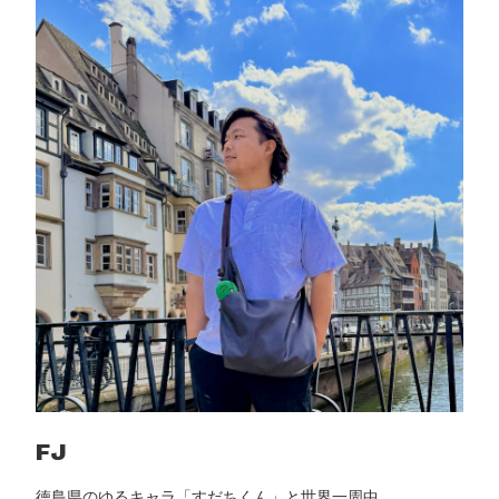
ナ
ビ
ゲ
ー
シ
ョ
ン
FJ
徳島県のゆるキャラ「すだちくん」と世界一周中。