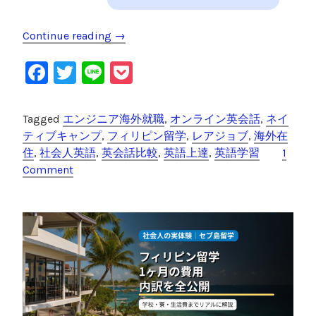
Continue reading
“
→
ネ
F
T
Li
P
イ
テ
a
wi
n
o
ィ
c
tt
e
c
Tagged
エンジニア海外就職
,
オンライン英会話
,
ネイ
ブ
e
er
k
ティブキャンプ
,
フィリピン留学
,
レアジョブ
,
海外在
キ
住
,
社会人英語
,
英会話比較
,
英語上達
,
英語学習
1
ャ
b
et
Comment
ン
o
プ
o
v
s
k
レ
ア
ジ
ョ
ブ