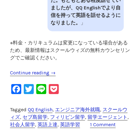
た。もともとある程度話せてい
ましたが、QQ Englishでより自
信を持って英語を話せるように
なりました。
」
※料金・カリキュラムは変更になっている場合がある
ため、最新情報はスクールウィズの無料カウンセリン
グでご確認ください。
Continue reading
“
→
Q
F
T
Li
P
Q
E
a
wi
n
o
n
c
tt
e
c
Tagged
QQ English
,
エンジニア海外就職
,
スクールウ
g
e
er
k
ィズ
,
セブ島留学
,
フィリピン留学
,
留学エージェント
,
l
社会人留学
,
英語上達
,
英語学習
1 Comment
i
b
et
s
o