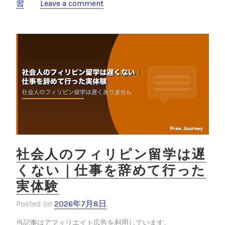
習
Leave a comment
と
o
オ
o
ン
ラ
k
イ
ン
英
会
話
ど
っ
ち
？
社会人のフィリピン留学は遅
両
くない｜仕事を辞めて行った
方
実体験
や
っ
Posted on
2026年7月8日
た
私
当記事はアフィリエイト広告を利用しています。