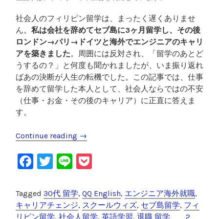
の
社会人のフィリピン留学は、まったく遅くありませ
結
ん。
私は会社を辞めてセブ島に3ヶ月留学し、その後
論
ロンドン→パリ→ドイツと海外でエンジニアのキャリ
”
アを築きました
。周囲には反対され、「留学のあとど
うするの？」と何度も聞かれましたが、いま振り返れ
ばあの決断が人生の転機でした。この記事では、仕事
を辞めて留学した本人として、社会人ならではの不安
（仕事・お金・その後のキャリア）に正直に答えま
す。
Continue reading
“
→
社
F
T
Li
P
会
人
a
wi
n
o
の
c
tt
e
c
Tagged
30代 留学
,
QQ English
,
エンジニア海外就職
,
フ
e
er
k
キャリアチェンジ
,
スクールウィズ
,
セブ島留学
,
フィ
ィ
リピン留学
,
社会人留学
,
英語学習
,
退職 留学
2
リ