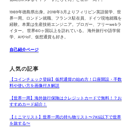
1989年徳島県出身。2018年3月よりフィリピン英語留学、世
界一周。ロンドン就職、フランス駐在員、ドイツ現地就職を
経験。本業は生産技術エンジニア。ブロガー、フリーwebラ
イター。 世界60ヶ国以上を訪れている。 海外旅行や語学留
学、AIやIoT、仮想通貨も好き。
自己紹介ページ
人気の記事
【コインチェック登録】仮想通貨の始め方！口座開設・手数
料や使い方を画像付き解説
【世界一周】海外旅行保険はクレジットカードで無料！？お
すすめカード紹介！
【ミニマリスト】世界一周の持ち物リスト〜7KG以下で世界
を旅する〜