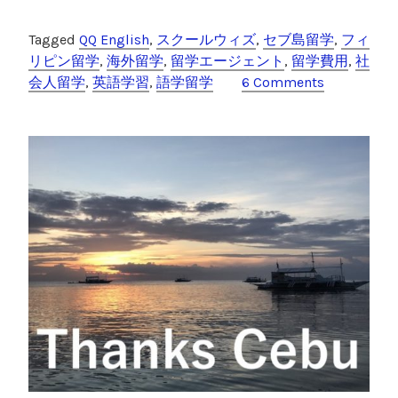
a
wi
n
o
ピ
c
tt
e
c
Tagged
QQ English
,
スクールウィズ
,
セブ島留学
,
フィ
ン
e
er
k
リピン留学
,
海外留学
,
留学エージェント
,
留学費用
,
社
留
会人留学
,
英語学習
,
語学留学
6 Comments
学
b
et
1
o
ヶ
o
月
の
k
費
用
【
社
会
人
の
実
体
験