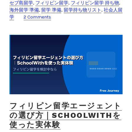
e
er
k
セブ島留学
,
フィリピン留学
,
フィリピン留学 持ち物
,
留
海外留学 準備
,
留学 準備
,
留学持ち物リスト
,
社会人留
学
b
et
学
2 Comments
の
o
持
o
ち
物
k
リ
ス
ト
｜
セ
ブ
島
3
ヶ
フィリピン留学エージェント
月
の選び方｜SCHOOLWITHを
の
使った実体験
実
体