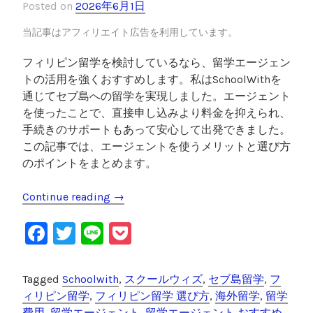
Posted on
2026年6月1日
験
で
当記事はアフィリエイト広告を利用しています。
解
フィリピン留学を検討しているなら、留学エージェン
説
トの活用を強くおすすめします。私はSchoolWithを
”
通じてセブ島への留学を実現しました。エージェント
を使ったことで、直接申し込みより料金を抑えられ、
手続きのサポートもあって安心して出発できました。
この記事では、エージェントを使うメリットと選び方
のポイントをまとめます。
Continue reading
“
→
フ
F
T
Li
P
ィ
リ
a
wi
n
o
ピ
c
tt
e
c
Tagged
Schoolwith
,
スクールウィズ
,
セブ島留学
,
フ
ン
e
er
k
ィリピン留学
,
フィリピン留学 選び方
,
海外留学
,
留学
留
費用
,
留学エージェント
,
留学エージェント おすすめ
,