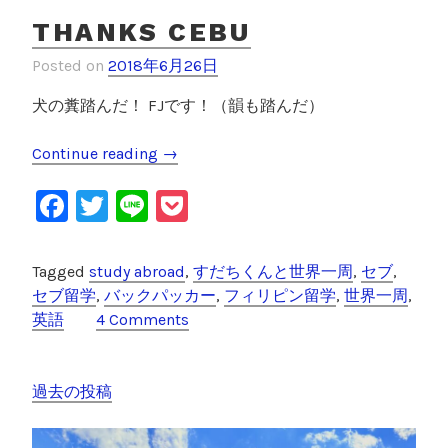
】
THANKS CEBU
セ
ブ
Posted on
2018年6月26日
島
内
犬の糞踏んだ！ FJです！（韻も踏んだ）
訳
を
Continue reading
“
→
全
T
F
T
Li
P
公
h
開
a
a
wi
n
o
”
n
c
tt
e
c
Tagged
study abroad
,
すだちくんと世界一周
,
セブ
,
k
e
er
k
セブ留学
,
バックパッカー
,
フィリピン留学
,
世界一周
,
s
英語
4 Comments
C
b
et
e
o
b
o
投
過去の投稿
u
”
k
稿