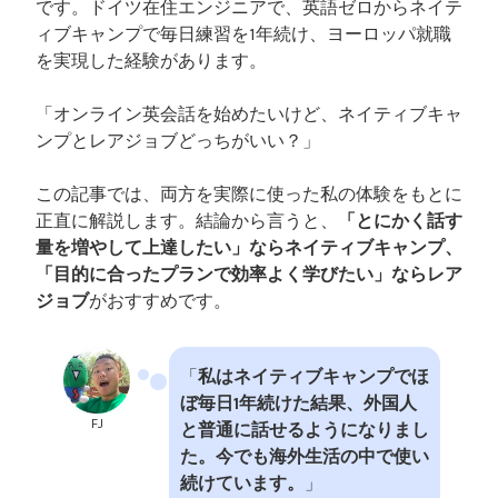
です。ドイツ在住エンジニアで、英語ゼロからネイテ
験
ィブキャンプで毎日練習を1年続け、ヨーロッパ就職
談
を実現した経験があります。
】
”
「オンライン英会話を始めたいけど、ネイティブキャ
ンプとレアジョブどっちがいい？」
この記事では、両方を実際に使った私の体験をもとに
正直に解説します。結論から言うと、
「とにかく話す
量を増やして上達したい」ならネイティブキャンプ、
「目的に合ったプランで効率よく学びたい」ならレア
ジョブ
がおすすめです。
「
私はネイティブキャンプでほ
ぼ毎日1年続けた結果、外国人
FJ
と普通に話せるようになりまし
た。今でも海外生活の中で使い
続けています。
」