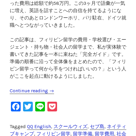
った費用は総額で約58万円。この3ヶ月で語彙が一気
に増え、英語を話すことへの自信を持てるようにな
り、そのあとロンドンワーホリ、パリ駐在、ドイツ就
職へとつながっていきました。
この記事は、フィリピン留学の費用・学校選び・エー
ジェント・持ち物・社会人の留学まで、私が実体験で
書いてきた記事を一本に束ねた「完全ガイド」です。
準備の順番に沿って全体像をまとめたので、「フィリ
ピン留学って何から手をつければいいの？」という人
がここを起点に動けるようにしました。
Continue reading
“
→
フ
F
T
Li
P
ィ
リ
a
wi
n
o
ピ
c
tt
e
c
Tagged
QQ English
,
スクールウィズ
,
セブ島
,
ネイティ
ン
e
er
k
ブキャンプ
,
フィリピン留学
,
留学準備
,
留学費用
,
社会
留