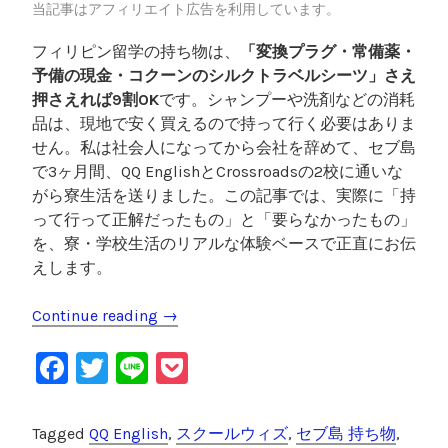
た
当記事はアフィリエイト広告を利用しています。
実
フィリピン留学の持ち物は、
「変換プラグ・常備薬・
体
予備の現金・コクーンのシルクトラベルシーツ」さえ
験
押さえれば9割OK
です。シャンプーや洗剤などの消耗
”
品は、現地で安く買えるので持って行く必要はありま
せん。私は社会人になってから会社を辞めて、セブ島
で3ヶ月間、QQ EnglishとCrossroadsの2校に通いな
がら寮生活を送りました。この記事では、実際に「持
って行って正解だったもの」と「要らなかったもの」
を、寮・学校生活のリアルな体験ベースで正直にお伝
えします。
Continue reading
“
→
フ
F
T
Li
P
ィ
リ
a
wi
n
o
ピ
c
tt
e
c
Tagged
QQ English
,
スクールウィズ
,
セブ島 持ち物
,
ン