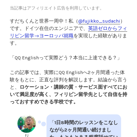
験
当記事はアフィリエイト広告を利用しています。
で
すだちくんと世界一周中！私（
@fujikko_sudachi
）
解
です。ドイツ在住のエンジニアで、
英語ゼロからフィ
説
リピン留学→ヨーロッパ就職
を実現した経験がありま
”
す。
「QQ Englishって実際どう？本当に上達できる？」
この記事では、実際にQQ Englishへ2ヶ月間通った体
験をもとに、正直な評判を解説します。結論から言う
と、
ロケーション・講師の質・サービス面すべてにお
いて満足度が高く、フィリピン留学先として自信を持
っておすすめできる学校です。
「
1日8時間のレッスンをこなし
ながら2ヶ月間通い続けまし
FJ