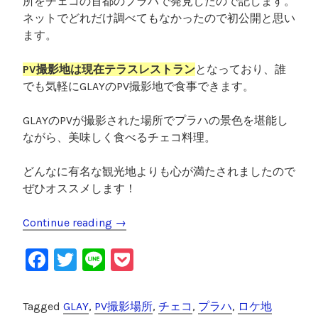
所をチェコの首都のプラハで発見したので記します。
ネットでどれだけ調べてもなかったので初公開と思い
ます。
PV撮影地は現在テラスレストラン
となっており、誰
でも気軽にGLAYのPV撮影地で食事できます。
GLAYのPVが撮影された場所でプラハの景色を堪能し
ながら、美味しく食べるチェコ料理。
どんなに有名な観光地よりも心が満たされましたので
ぜひオススメします！
Continue reading
“
→
【
F
T
Li
P
チ
ェ
a
wi
n
o
コ
c
tt
e
c
Tagged
GLAY
,
PV撮影場所
,
チェコ
,
プラハ
,
ロケ地
】