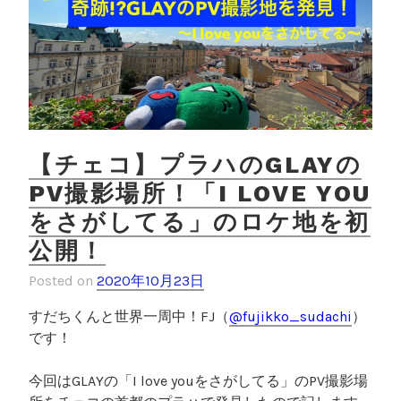
【チェコ】プラハのGLAYの
PV撮影場所！「I LOVE YOU
をさがしてる」のロケ地を初
公開！
Posted on
2020年10月23日
すだちくんと世界一周中！
FJ
（
@fujikko_sudachi
）
です！
今回はGLAYの「I love youをさがしてる」のPV撮影場