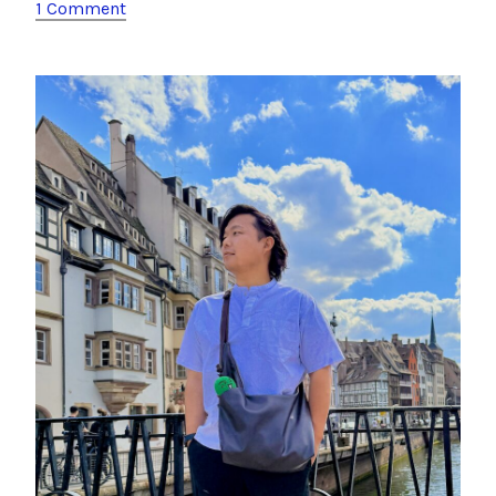
e
er
k
1 Comment
プ
ラ
b
et
ハ
o
の
o
G
L
k
A
Y
の
P
V
撮
影
場
所
！
「
I
l