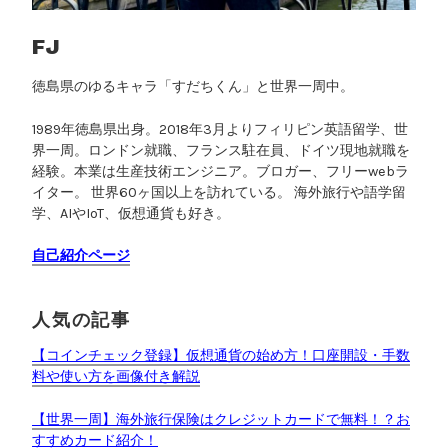
o
v
FJ
e
徳島県のゆるキャラ「すだちくん」と世界一周中。
y
o
1989年徳島県出身。2018年3月よりフィリピン英語留学、世
u
界一周。ロンドン就職、フランス駐在員、ドイツ現地就職を
を
経験。本業は生産技術エンジニア。ブロガー、フリーwebラ
さ
イター。 世界60ヶ国以上を訪れている。 海外旅行や語学留
が
学、AIやIoT、仮想通貨も好き。
し
自己紹介ページ
て
る
」
人気の記事
の
ロ
【コインチェック登録】仮想通貨の始め方！口座開設・手数
料や使い方を画像付き解説
ケ
地
【世界一周】海外旅行保険はクレジットカードで無料！？お
を
すすめカード紹介！