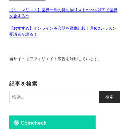
初
公
【ミニマリスト】世界一周の持ち物リスト〜7KG以下で世界
開
を旅する〜
！
”
【おすすめ】オンライン英会話を徹底比較！月100レッスン
受講者が語る！
当サイトはアフィリエイト広告を利用しています。
記事を検索
検
索
: