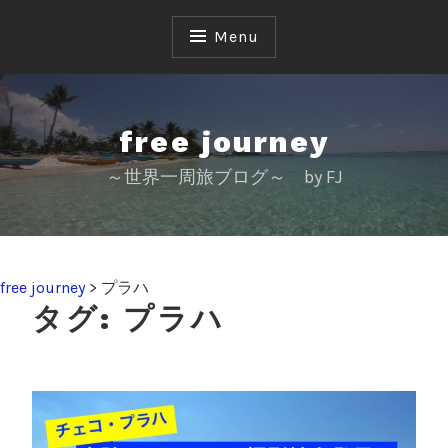
S
k
Menu
i
p
t
o
free journey
c
～世界一周旅ブログ～ by FJ
o
n
t
e
n
free journey
>
プラハ
t
タグ:
プラハ