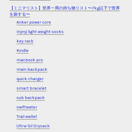
【ミニマリスト】世界一周の持ち物リスト〜7kg以下で世界
を旅する〜
Anker power core
Injinji light weight socks
key rack
Kindle
macbook pro
main backpack
quick charger
smart bracelet
sub backpack
swiftwater
Trail wallet
Ultra-Sil Drysack