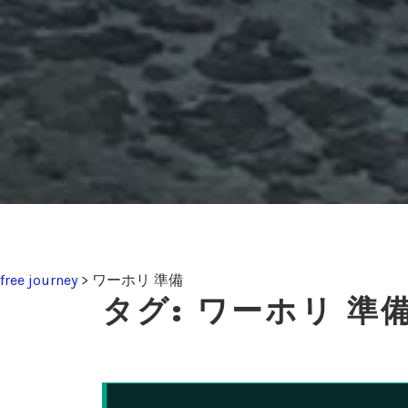
free journey
>
ワーホリ 準備
タグ:
ワーホリ 準