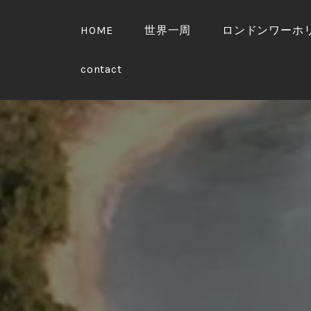
S
k
HOME
世界一周
ロンドンワーホ
i
p
contact
t
o
c
o
n
t
e
n
t