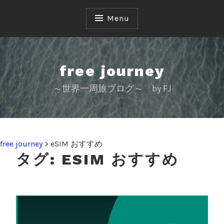
S
k
Menu
i
p
t
o
free journey
c
～世界一周旅ブログ～ by FJ
o
n
t
e
n
free journey
>
eSIM おすすめ
t
タグ:
ESIM おすすめ