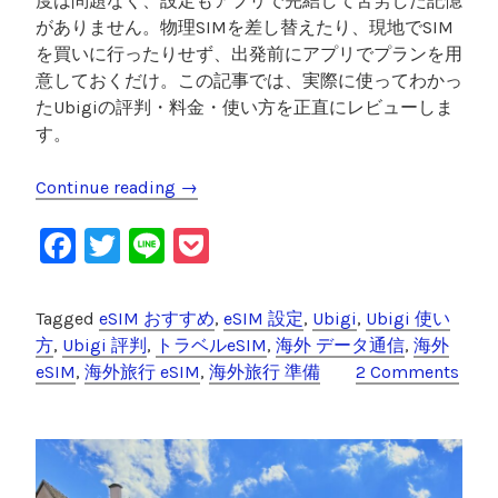
度は問題なく、設定もアプリで完結して苦労した記憶
説
がありません。物理SIMを差し替えたり、現地でSIM
”
を買いに行ったりせず、出発前にアプリでプランを用
意しておくだけ。この記事では、実際に使ってわかっ
たUbigiの評判・料金・使い方を正直にレビューしま
す。
Continue reading
“
→
U
F
T
Li
P
b
i
a
wi
n
o
g
c
tt
e
c
Tagged
eSIM おすすめ
,
eSIM 設定
,
Ubigi
,
Ubigi 使い
i
e
er
k
方
,
Ubigi 評判
,
トラベルeSIM
,
海外 データ通信
,
海外
の
eSIM
,
海外旅行 eSIM
,
海外旅行 準備
2 Comments
評
b
et
判
o
・
o
使
い
k