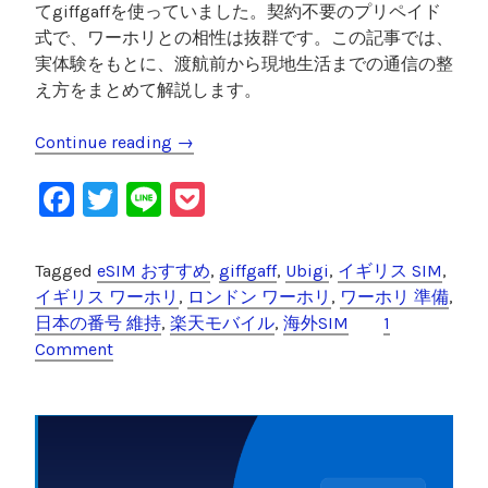
てgiffgaffを使っていました。契約不要のプリペイド
式で、ワーホリとの相性は抜群です。この記事では、
実体験をもとに、渡航前から現地生活までの通信の整
え方をまとめて解説します。
Continue reading
“
→
イ
F
T
Li
P
ギ
リ
a
wi
n
o
ス
c
tt
e
c
Tagged
eSIM おすすめ
,
giffgaff
,
Ubigi
,
イギリス SIM
,
ワ
e
er
k
イギリス ワーホリ
,
ロンドン ワーホリ
,
ワーホリ 準備
,
ー
日本の番号 維持
,
楽天モバイル
,
海外SIM
1
ホ
b
et
Comment
リ
o
の
o
S
I
k
M
は