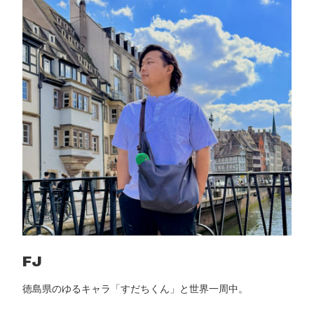
方
｜
海
外
e
S
I
M
を
7
カ
国
で
使
っ
た
FJ
正
徳島県のゆるキャラ「すだちくん」と世界一周中。
直
レ