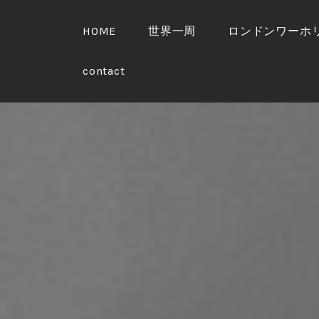
S
k
HOME
世界一周
ロンドンワーホ
i
p
contact
t
o
c
o
n
t
e
n
t