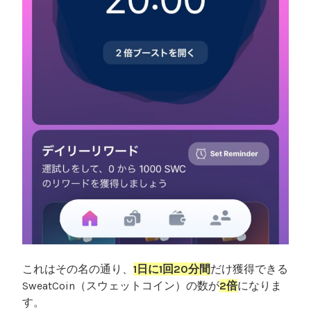
これはその名の通り、
1日に1回20分間
だけ獲得できる
SweatCoin（スウェットコイン）の数が
2倍
になりま
す。