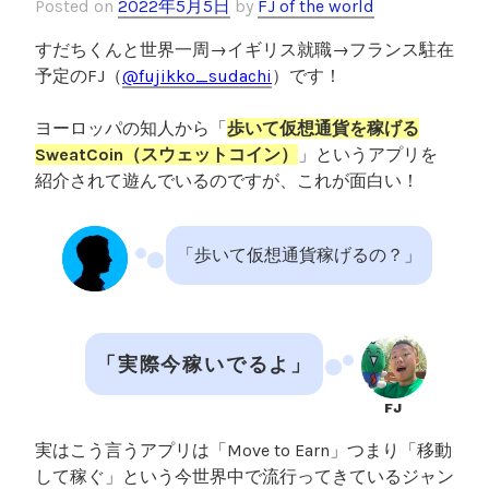
Posted on
2022年5月5日
by
FJ of the world
すだちくんと世界一周→イギリス就職→フランス駐在
予定のFJ
（
@fujikko_sudachi
）です！
ヨーロッパの知人から「
歩いて仮想通貨を稼げる
SweatCoin（スウェットコイン）
」というアプリを
紹介されて遊んでいるのですが、これが面白い！
「歩いて仮想通貨稼げるの？」
「実際今稼いでるよ」
FJ
実はこう言うアプリは「Move to Earn」つまり「移動
して稼ぐ」という今世界中で流行ってきているジャン