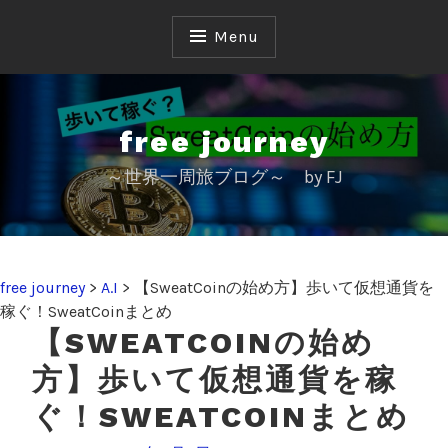
S
k
Menu
i
p
t
o
free journey
c
～世界一周旅ブログ～ by FJ
o
n
t
e
n
free journey
>
A.I
>
【SweatCoinの始め方】歩いて仮想通貨を
t
稼ぐ！SweatCoinまとめ
【SWEATCOINの始め
方】歩いて仮想通貨を稼
ぐ！SWEATCOINまとめ