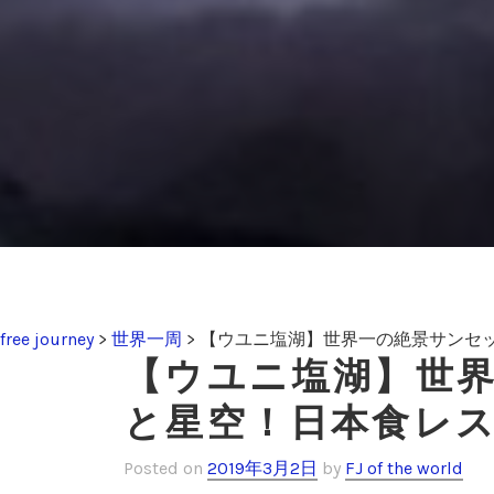
free journey
>
世界一周
>
【ウユニ塩湖】世界一の絶景サンセ
【ウユニ塩湖】世
と星空！日本食レ
Posted on
2019年3月2日
by
FJ of the world