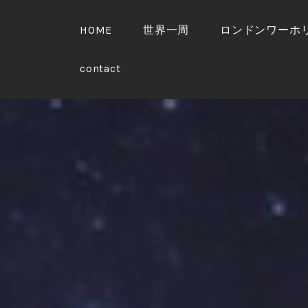
S
k
HOME
世界一周
ロンドンワーホ
i
p
contact
t
o
c
o
n
t
e
n
t