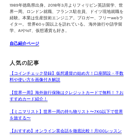
な
1989年徳島県出身。2018年3月よりフィリピン英語留学、世
使
界一周。ロンドン就職、フランス駐在員、ドイツ現地就職を
い
経験。本業は生産技術エンジニア。ブロガー、フリーwebラ
分
イター。 世界60ヶ国以上を訪れている。 海外旅行や語学留
け
学、AIやIoT、仮想通貨も好き。
”
自己紹介ページ
人気の記事
【コインチェック登録】仮想通貨の始め方！口座開設・手数
料や使い方を画像付き解説
【世界一周】海外旅行保険はクレジットカードで無料！？お
すすめカード紹介！
【ミニマリスト】世界一周の持ち物リスト〜7KG以下で世界
を旅する〜
【おすすめ】オンライン英会話を徹底比較！月100レッスン