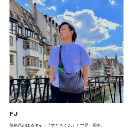
k
t
・
N
2
6
を
徹
底
比
較
｜
3
年
使
っ
た
FJ
正
徳島県のゆるキャラ「すだちくん」と世界一周中。
直