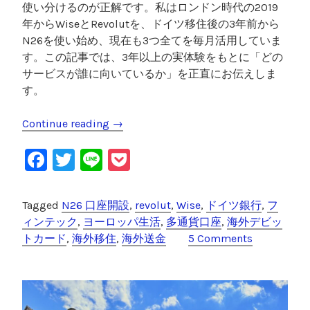
使い分けるのが正解です。私はロンドン時代の2019
年からWiseとRevolutを、ドイツ移住後の3年前から
N26を使い始め、現在も3つ全てを毎月活用していま
す。この記事では、3年以上の実体験をもとに「どの
サービスが誰に向いているか」を正直にお伝えしま
す。
Continue reading
“
→
W
F
T
Li
P
i
s
a
wi
n
o
e
c
tt
e
c
Tagged
N26 口座開設
,
revolut
,
Wise
,
ドイツ銀行
,
フ
・
e
er
k
ィンテック
,
ヨーロッパ生活
,
多通貨口座
,
海外デビッ
R
トカード
,
海外移住
,
海外送金
5 Comments
e
b
et
v
o
o
o
l
u