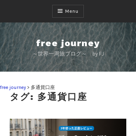
S
k
Menu
i
p
t
o
free journey
c
～世界一周旅ブログ～ by FJ
o
n
t
e
n
free journey
>
多通貨口座
t
タグ:
多通貨口座