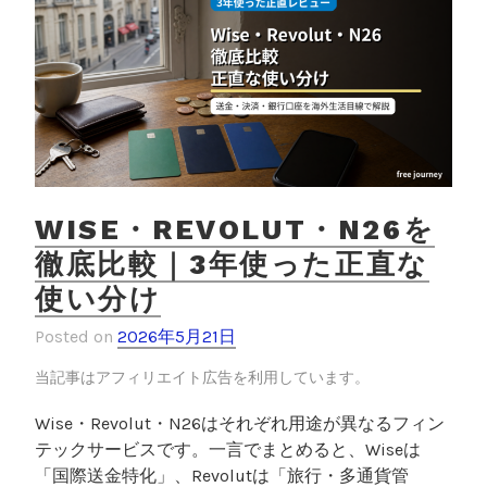
完
k
全
ガ
イ
ド
｜
ビ
ザ
・
WISE・REVOLUT・N26を
家
徹底比較｜3年使った正直な
探
使い分け
し
・
Posted on
2026年5月21日
就
職
当記事はアフィリエイト広告を利用しています。
・
Wise・Revolut・N26はそれぞれ用途が異なるフィン
生
テックサービスです。一言でまとめると、Wiseは
活
「国際送金特化」、Revolutは「旅行・多通貨管
を