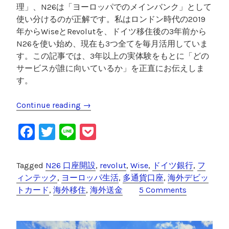
理」、N26は「ヨーロッパでのメインバンク」として
全
使い分けるのが正解です。私はロンドン時代の2019
解
年からWiseとRevolutを、ドイツ移住後の3年前から
説
N26を使い始め、現在も3つ全てを毎月活用していま
”
す。この記事では、3年以上の実体験をもとに「どの
サービスが誰に向いているか」を正直にお伝えしま
す。
Continue reading
“
→
W
F
T
Li
P
i
s
a
wi
n
o
e
c
tt
e
c
Tagged
N26 口座開設
,
revolut
,
Wise
,
ドイツ銀行
,
フ
・
e
er
k
ィンテック
,
ヨーロッパ生活
,
多通貨口座
,
海外デビッ
R
トカード
,
海外移住
,
海外送金
5 Comments
e
b
et
v
o
o
l