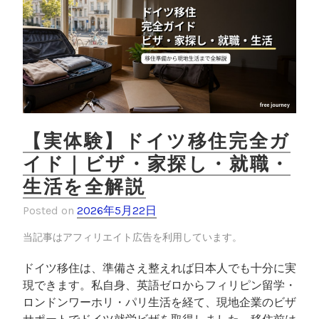
k
ー
｜
銀
行
よ
り
安
い
【実体験】ドイツ移住完全ガ
理
イド｜ビザ・家探し・就職・
由
生活を全解説
を
実
Posted on
2026年5月22日
体
験
当記事はアフィリエイト広告を利用しています。
で
ドイツ移住は、準備さえ整えれば日本人でも十分に実
解
現できます。私自身、英語ゼロからフィリピン留学・
説
ロンドンワーホリ・パリ生活を経て、現地企業のビザ
”