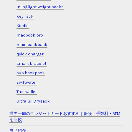
Injinji light weight socks
key rack
Kindle
macbook pro
main backpack
quick charger
smart bracelet
sub backpack
swiftwater
Trail wallet
Ultra-Sil Drysack
世界一周のクレジットカードおすすめ｜保険・手数料・ATM
を比較
自己紹介