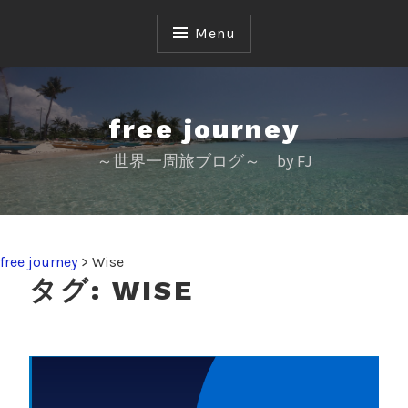
S
k
Menu
i
p
t
o
free journey
c
～世界一周旅ブログ～ by FJ
o
n
t
e
n
free journey
>
Wise
t
タグ:
WISE