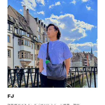
o
u
k
t
・
N
2
6
を
徹
底
比
較
｜
3
年
使
っ
た
FJ
正