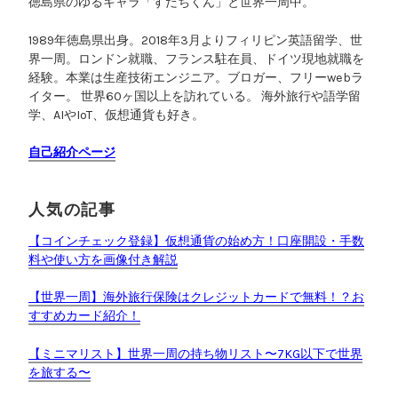
徳島県のゆるキャラ「すだちくん」と世界一周中。
直
な
1989年徳島県出身。2018年3月よりフィリピン英語留学、世
使
界一周。ロンドン就職、フランス駐在員、ドイツ現地就職を
い
経験。本業は生産技術エンジニア。ブロガー、フリーwebラ
分
イター。 世界60ヶ国以上を訪れている。 海外旅行や語学留
け
学、AIやIoT、仮想通貨も好き。
”
自己紹介ページ
人気の記事
【コインチェック登録】仮想通貨の始め方！口座開設・手数
料や使い方を画像付き解説
【世界一周】海外旅行保険はクレジットカードで無料！？お
すすめカード紹介！
【ミニマリスト】世界一周の持ち物リスト〜7KG以下で世界
を旅する〜