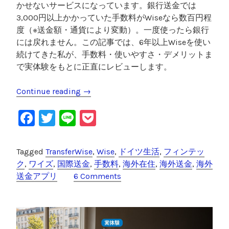
かせないサービスになっています。銀行送金では
3,000円以上かかっていた手数料がWiseなら数百円程
度（※送金額・通貨により変動）。一度使ったら銀行
には戻れません。この記事では、6年以上Wiseを使い
続けてきた私が、手数料・使いやすさ・デメリットま
で実体験をもとに正直にレビューします。
Continue reading
“
→
W
F
T
Li
P
i
s
a
wi
n
o
e
c
tt
e
c
Tagged
TransferWise
,
Wise
,
ドイツ生活
,
フィンテッ
海
e
er
k
ク
,
ワイズ
,
国際送金
,
手数料
,
海外在住
,
海外送金
,
海外
外
送金アプリ
6 Comments
送
b
et
金
o
レ
o
ビ
ュ