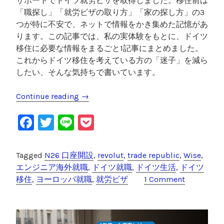
サポートでドイツ就労ビザを取得しました。移住前は
「職探し」「就労ビザの取り方」「家の探し方」の3
つが特に不安で、ネットで情報をかき集めた記憶があ
ります。この記事では、私の実体験をもとに、ドイツ
移住に必要な情報をまるごと1記事にまとめました。
これからドイツ移住を考えている方の「迷子」を減ら
したい、そんな気持ちで書いています。
Continue reading
“
→
【
F
T
Li
P
実
体
a
wi
n
o
験
c
tt
e
c
Tagged
N26 口座開設
,
revolut
,
trade republic
,
Wise
,
】
e
er
k
エンジニア海外就職
,
ドイツ就職
,
ドイツ生活
,
ドイツ
ド
移住
,
ヨーロッパ就職
,
就労ビザ
1 Comment
イ
b
et
ツ
o
移
o
住