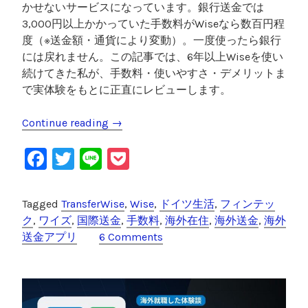
かせないサービスになっています。銀行送金では
3,000円以上かかっていた手数料がWiseなら数百円程
度（※送金額・通貨により変動）。一度使ったら銀行
には戻れません。この記事では、6年以上Wiseを使い
続けてきた私が、手数料・使いやすさ・デメリットま
で実体験をもとに正直にレビューします。
Continue reading
“
→
W
F
T
Li
P
i
s
a
wi
n
o
e
c
tt
e
c
Tagged
TransferWise
,
Wise
,
ドイツ生活
,
フィンテッ
海
e
er
k
ク
,
ワイズ
,
国際送金
,
手数料
,
海外在住
,
海外送金
,
海外
外
送金アプリ
6 Comments
送
b
et
金
o
レ
o
ビ
ュ