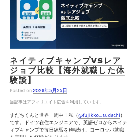
k
ー
｜
銀
行
よ
り
安
い
ネイティブキャンプVSレア
理
ジョブ比較【海外就職した体
由
験談】
を
実
Posted on
2026年5月25日
体
験
当記事はアフィリエイト広告を利用しています。
で
すだちくんと世界一周中！私（
@fujikko_sudachi
）
解
です。ドイツ在住エンジニアで、英語ゼロからネイテ
説
ィブキャンプで毎日練習を1年続け、ヨーロッパ就職
”