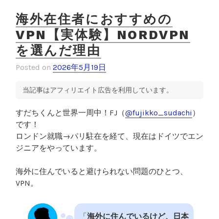
【
海
海外在住者におすすめの
外
VPN【実体験】NORDVPN
就
を選んだ理由
職
し
Posted on
2026年5月19日
た
体
当記事はアフィリエイト広告を利用しています。
験
談
すだちくんと世界一周中！FJ（
@fujikko_sudachi
）
】
です！
”
ロンドン就職→パリ駐在を経て、現在はドイツでエン
ジニアをやっています。
海外に住んでいると避けられない問題のひとつ、
VPN。
「
海外に住んでいるけど、日本