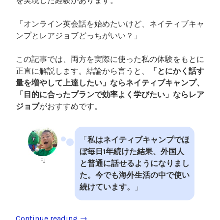
を実現した経験があります。
「オンライン英会話を始めたいけど、ネイティブキャ
ンプとレアジョブどっちがいい？」
この記事では、両方を実際に使った私の体験をもとに
正直に解説します。結論から言うと、
「とにかく話す
量を増やして上達したい」ならネイティブキャンプ、
「目的に合ったプランで効率よく学びたい」ならレア
ジョブ
がおすすめです。
「
私はネイティブキャンプでほ
ぼ毎日1年続けた結果、外国人
FJ
と普通に話せるようになりまし
た。今でも海外生活の中で使い
続けています。
」
Continue reading
“
→