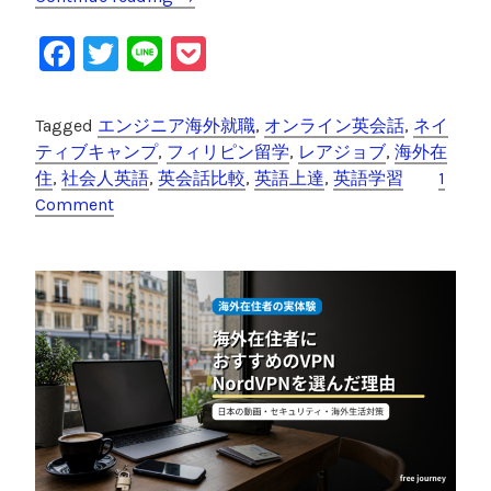
ネ
F
T
Li
P
イ
テ
a
wi
n
o
ィ
c
tt
e
c
Tagged
エンジニア海外就職
,
オンライン英会話
,
ネイ
ブ
e
er
k
ティブキャンプ
,
フィリピン留学
,
レアジョブ
,
海外在
キ
住
,
社会人英語
,
英会話比較
,
英語上達
,
英語学習
1
ャ
b
et
Comment
ン
o
プ
o
v
s
k
レ
ア
ジ
ョ
ブ
比
較