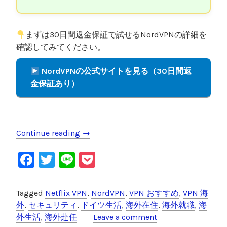
まずは30日間返金保証で試せるNordVPNの詳細を
確認してみてください。
NordVPNの公式サイトを見る（30日間返
金保証あり）
Continue reading
“
→
海
F
T
Li
P
外
在
a
wi
n
o
住
c
tt
e
c
Tagged
Netflix VPN
,
NordVPN
,
VPN おすすめ
,
VPN 海
者
e
er
k
外
,
セキュリティ
,
ドイツ生活
,
海外在住
,
海外就職
,
海
に
外生活
,
海外赴任
Leave a comment
お
b
et