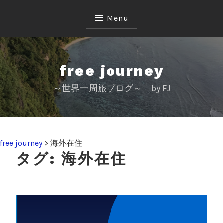
S
k
Menu
i
p
t
o
free journey
c
～世界一周旅ブログ～ by FJ
o
n
t
e
n
free journey
>
海外在住
t
タグ:
海外在住