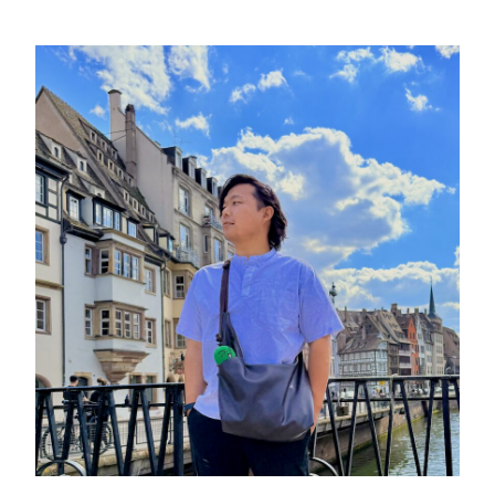
す
o
す
o
め
の
k
V
P
N
【
実
体
験
】
N
o
r
d
V
P
N