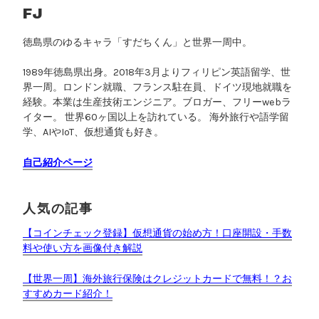
を
FJ
選
徳島県のゆるキャラ「すだちくん」と世界一周中。
ん
だ
1989年徳島県出身。2018年3月よりフィリピン英語留学、世
理
界一周。ロンドン就職、フランス駐在員、ドイツ現地就職を
由
経験。本業は生産技術エンジニア。ブロガー、フリーwebラ
”
イター。 世界60ヶ国以上を訪れている。 海外旅行や語学留
学、AIやIoT、仮想通貨も好き。
自己紹介ページ
人気の記事
【コインチェック登録】仮想通貨の始め方！口座開設・手数
料や使い方を画像付き解説
【世界一周】海外旅行保険はクレジットカードで無料！？お
すすめカード紹介！