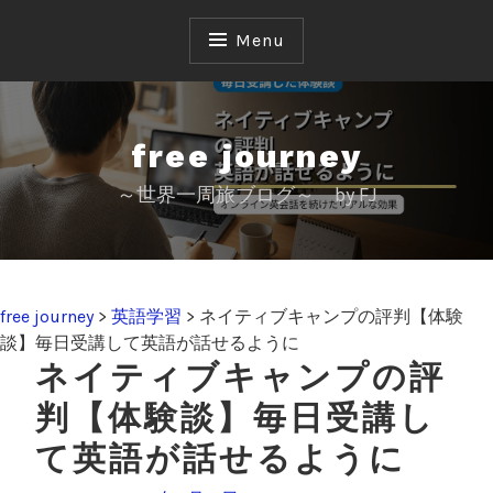
S
k
Menu
i
p
t
o
free journey
c
～世界一周旅ブログ～ by FJ
o
n
t
e
n
free journey
>
英語学習
>
ネイティブキャンプの評判【体験
t
談】毎日受講して英語が話せるように
ネイティブキャンプの評
判【体験談】毎日受講し
て英語が話せるように