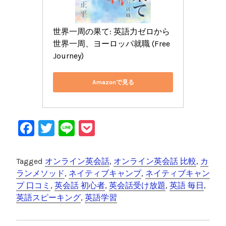
世界一周の果て: 英語力ゼロから
世界一周、ヨーロッパ就職 (Free 
Journey)
Amazonで見る
F
T
Li
P
a
wi
n
o
c
tt
e
c
Tagged
オンライン英会話
,
オンライン英会話 比較
,
カ
e
er
k
ランメソッド
,
ネイティブキャンプ
,
ネイティブキャン
プ 口コミ
,
英会話 初心者
,
英会話受け放題
,
英語 毎日
,
b
et
英語スピーキング
,
英語学習
o
投
o