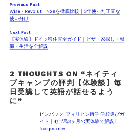
稿
Previous Post
k
Wise・Revolut・N26を徹底比較｜3年使った正直な
ナ
使い分け
ビ
Next Post
ゲ
【実体験】ドイツ移住完全ガイド｜ビザ・家探し・就
ー
職・生活を全解説
シ
ョ
ン
2 THOUGHTS ON “
ネイティ
ブキャンプの評判【体験談】毎
日受講して英語が話せるよう
に
”
ピンバック:
フィリピン留学 学校選びガ
イド｜セブ島3ヶ月の実体験で解説 |
free journey