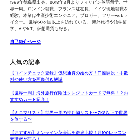
1989年徳島県出身。2018年3月よりフィリピン英語留学、世
界一周。ロンドン就職、フランス駐在員、ドイツ現地就職を
経験。本業は生産技術エンジニア。ブロガー、フリーwebラ
イター。 世界60ヶ国以上を訪れている。 海外旅行や語学留
学、AIやIoT、仮想通貨も好き。
自己紹介ページ
人気の記事
【コインチェック登録】仮想通貨の始め方！口座開設・手数
料や使い方を画像付き解説
【世界一周】海外旅行保険はクレジットカードで無料！？お
すすめカード紹介！
【ミニマリスト】世界一周の持ち物リスト〜7KG以下で世界
を旅する〜
【おすすめ】オンライン英会話を徹底比較！月100レッスン
受講者が語る！