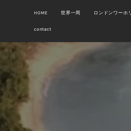
S
k
HOME
世界一周
ロンドンワーホ
i
p
contact
t
o
c
o
n
t
e
n
t