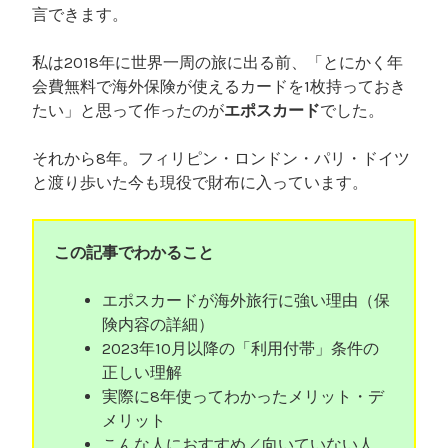
言できます。
ュ
ー
私は2018年に世界一周の旅に出る前、「とにかく年
”
会費無料で海外保険が使えるカードを1枚持っておき
たい」と思って作ったのが
エポスカード
でした。
それから8年。フィリピン・ロンドン・パリ・ドイツ
と渡り歩いた今も現役で財布に入っています。
この記事でわかること
エポスカードが海外旅行に強い理由（保
険内容の詳細）
2023年10月以降の「利用付帯」条件の
正しい理解
実際に8年使ってわかったメリット・デ
メリット
こんな人におすすめ／向いていない人