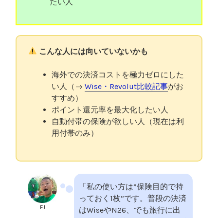
たい人
こんな人には向いていないかも
海外での決済コストを極力ゼロにした
い人（→
Wise・Revolut比較記事
がお
すすめ）
ポイント還元率を最大化したい人
自動付帯の保険が欲しい人（現在は利
用付帯のみ）
「私の使い方は”保険目的で持
っておく1枚”です。普段の決済
FJ
はWiseやN26、でも旅行に出