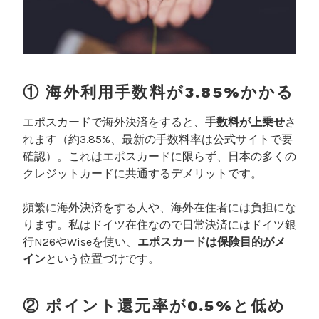
① 海外利用手数料が3.85%かかる
エポスカードで海外決済をすると、
手数料が上乗せ
さ
れます（約3.85%、最新の手数料率は公式サイトで要
確認）。これはエポスカードに限らず、日本の多くの
クレジットカードに共通するデメリットです。
頻繁に海外決済をする人や、海外在住者には負担にな
ります。私はドイツ在住なので日常決済にはドイツ銀
行N26やWiseを使い、
エポスカードは保険目的がメ
イン
という位置づけです。
② ポイント還元率が0.5%と低め