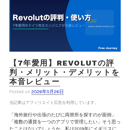
ュ
k
ー
｜
銀
行
よ
り
安
い
【7年愛用】REVOLUTの評
理
判・メリット・デメリットを
由
本音レビュー
を
実
Posted on
2026年5月26日
体
験
当記事はアフィリエイト広告を利用しています。
で
「海外旅行や出張のたびに両替所を探すのが面倒」
解
「複数の通貨を一つのアプリで管理したい」そう思っ
説
たことはないでしょうか。私は2019年にイギリスに
”