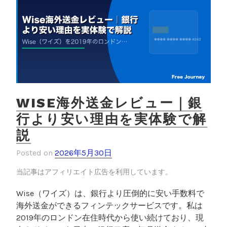
銀
行
口
座
｜
維
持
費
ゼ
WISE海外送金レビュー｜銀
ロ
行より安い理由を実体験で解
の
説
N
2
Posted on
2026年5月30日
6
と
当記事はアフィリエイト広告を利用しています。
渡
Wise（ワイズ）は、銀行より圧倒的に安い手数料で
航
海外送金ができるフィンテックサービスです。私は
前
2019年のロンドン在住時代から使い続けており、現
準