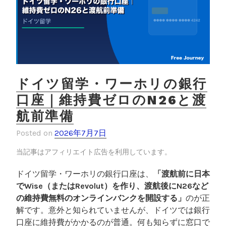
預
金
だ
け
だ
っ
た
ドイツ留学・ワーホリの銀行
私
口座｜維持費ゼロのN26と渡
の
航前準備
資
産
Posted on
2026年7月7日
運
用
当記事はアフィリエイト広告を利用しています。
”
ドイツ留学・ワーホリの銀行口座は、
「渡航前に日本
でWise（またはRevolut）を作り、渡航後にN26など
の維持費無料のオンラインバンクを開設する」
のが正
解です。意外と知られていませんが、ドイツでは銀行
口座に維持費がかかるのが普通。何も知らずに窓口で