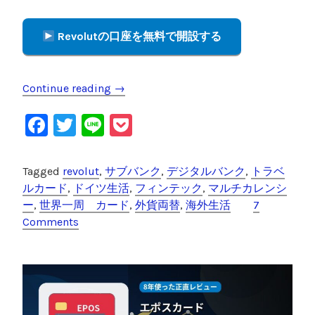
Revolutの口座を無料で開設する
Continue reading
“
→
【
F
T
Li
P
7
年
a
wi
n
o
愛
c
tt
e
c
Tagged
revolut
,
サブバンク
,
デジタルバンク
,
トラベ
用
e
er
k
ルカード
,
ドイツ生活
,
フィンテック
,
マルチカレンシ
】
ー
,
世界一周 カード
,
外貨両替
,
海外生活
7
R
b
et
Comments
e
o
v
o
o
l
k
u
t