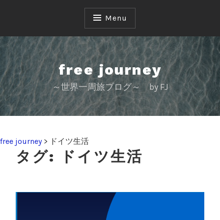
S
k
Menu
i
p
t
o
free journey
c
～世界一周旅ブログ～ by FJ
o
n
t
e
n
free journey
>
ドイツ生活
t
タグ:
ドイツ生活