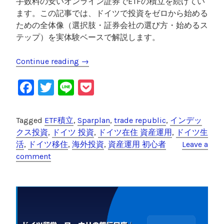
手数料の安いオンライン証券でETFの積立を続けてい
ます。この記事では、ドイツで投資をゼロから始める
ための全体像（選択肢・証券会社の選び方・始めるス
テップ）を実体験ベースで解説します。
Continue reading
“
→
ド
F
T
Li
P
イ
ツ
a
wi
n
o
在
c
tt
e
c
Tagged
ETF積立
,
Sparplan
,
trade republic
,
インデッ
住
e
er
k
クス投資
,
ドイツ 投資
,
ドイツ在住 資産運用
,
ドイツ生
の
活
,
ドイツ移住
,
海外投資
,
資産運用 初心者
Leave a
投
b
et
comment
資
o
の
o
始
め
k
方
｜