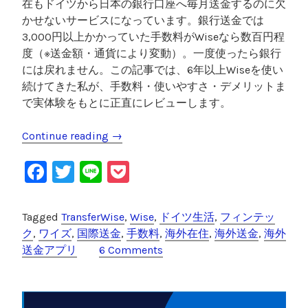
在もドイツから日本の銀行口座へ毎月送金するのに欠
備
かせないサービスになっています。銀行送金では
”
3,000円以上かかっていた手数料がWiseなら数百円程
度（※送金額・通貨により変動）。一度使ったら銀行
には戻れません。この記事では、6年以上Wiseを使い
続けてきた私が、手数料・使いやすさ・デメリットま
で実体験をもとに正直にレビューします。
Continue reading
“
→
W
F
T
Li
P
i
s
a
wi
n
o
e
c
tt
e
c
Tagged
TransferWise
,
Wise
,
ドイツ生活
,
フィンテッ
海
e
er
k
ク
,
ワイズ
,
国際送金
,
手数料
,
海外在住
,
海外送金
,
海外
外
送金アプリ
6 Comments
送
b
et
金
o
レ
o
ビ