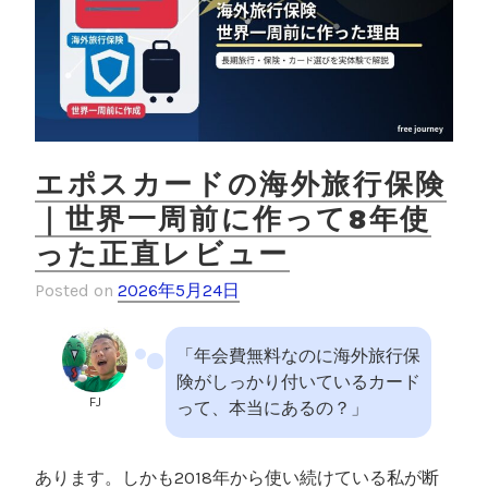
の
評
判
・
メ
リ
ッ
エポスカードの海外旅行保険
ト
｜世界一周前に作って8年使
・
った正直レビュー
デ
メ
Posted on
2026年5月24日
リ
ッ
ト
「年会費無料なのに海外旅行保
を
険がしっかり付いているカード
FJ
本
って、本当にあるの？」
音
レ
あります。しかも2018年から使い続けている私が断
ビ