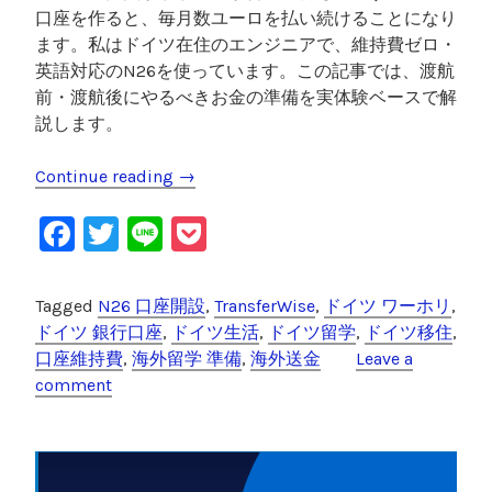
口座を作ると、毎月数ユーロを払い続けることになり
ます。私はドイツ在住のエンジニアで、維持費ゼロ・
英語対応のN26を使っています。この記事では、渡航
前・渡航後にやるべきお金の準備を実体験ベースで解
説します。
Continue reading
“
→
ド
F
T
Li
P
イ
ツ
a
wi
n
o
留
c
tt
e
c
Tagged
N26 口座開設
,
TransferWise
,
ドイツ ワーホリ
,
学
e
er
k
ドイツ 銀行口座
,
ドイツ生活
,
ドイツ留学
,
ドイツ移住
,
・
口座維持費
,
海外留学 準備
,
海外送金
Leave a
ワ
b
et
comment
ー
o
ホ
o
リ
の
k