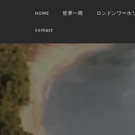
S
k
HOME
世界一周
ロンドンワーホ
i
p
contact
t
o
c
o
n
t
e
n
t